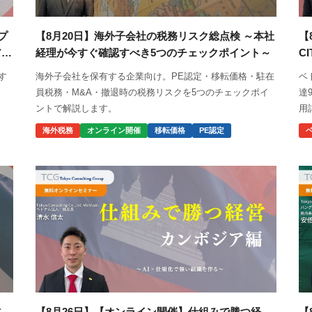
プ
【8月20日】海外子会社の税務リスク総点検 ～本社
【
ア
経理が今すぐ確認すべき5つのチェックポイント～
C
す
海外子会社を保有する企業向け。PE認定・移転価格・駐在
ベ
員税務・M&A・撤退時の税務リスクを5つのチェックポイ
達
ントで解説します。
用
海外税務
オンライン開催
移転価格
PE認定
さ
【8月26日】【オンライン開催】仕組みで勝つ経
【