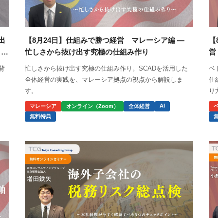
出
【8月24日】仕組みで勝つ経営 マレーシア編 ―
【
リ
忙しさから抜け出す究極の仕組み作り
営
背
忙しさから抜け出す究極の仕組み作り。SCADを活用した
ベ
全体経営の実践を、マレーシア拠点の視点から解説しま
仕
す。
り
16
AI
マレーシア
オンライン（Zoom）
全体経営
無料特典