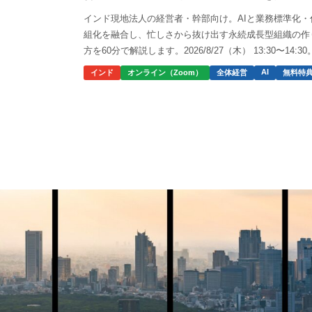
インド現地法人の経営者・幹部向け。AIと業務標準化・
組化を融合し、忙しさから抜け出す永続成長型組織の作
方を60分で解説します。2026/8/27（木） 13:30〜14:30
AI
インド
オンライン（Zoom）
全体経営
無料特