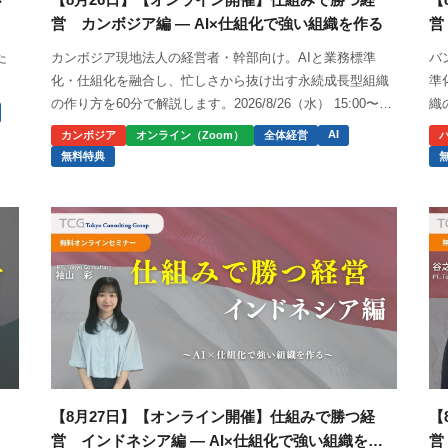
営 カンボジア編 ― AI×仕組化で強い組織を作る
営
を
た
カンボジア現地法人の経営者・幹部向け。AIと業務標準
バ
化・仕組化を融合し、忙しさから抜け出す永続成長型組織
準
の作り方を60分で解説します。2026/8/26（水） 15:00〜
織
16:00。
17
AI
カンボジア
オンライン（Zoom）
全体経営
無料特典
【8月27日】【オンライン開催】仕組みで勝つ経
【
営 インドネシア編 ― AI×仕組化で強い組織を
営