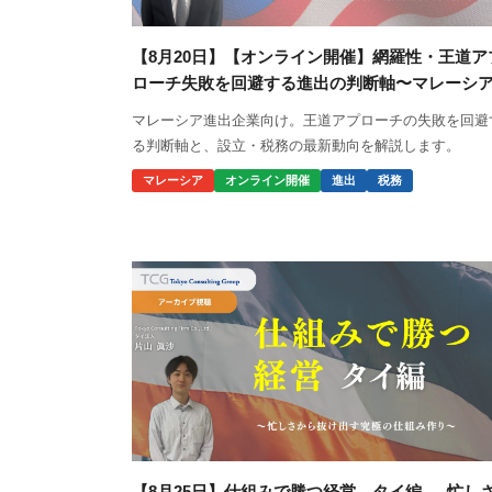
【8月20日】【オンライン開催】網羅性・王道ア
ローチ失敗を回避する進出の判断軸〜マレーシ
設…
マレーシア進出企業向け。王道アプローチの失敗を回避
る判断軸と、設立・税務の最新動向を解説します。
マレーシア
オンライン開催
進出
税務
【8月25日】仕組みで勝つ経営 タイ編 ― 忙し