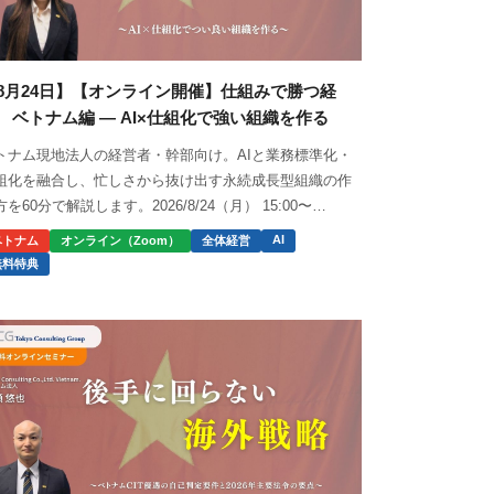
8月24日】【オンライン開催】仕組みで勝つ経
 ベトナム編 ― AI×仕組化で強い組織を作る
トナム現地法人の経営者・幹部向け。AIと業務標準化・
組化を融合し、忙しさから抜け出す永続成長型組織の作
方を60分で解説します。2026/8/24（月） 15:00〜
:00。
AI
ベトナム
オンライン（Zoom）
全体経営
無料特典