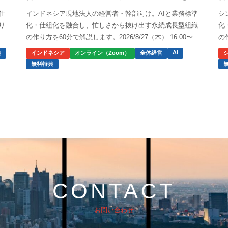
作…
作
仕
インドネシア現地法人の経営者・幹部向け。AIと業務標準
シ
り
化・仕組化を融合し、忙しさから抜け出す永続成長型組織
化
。
の作り方を60分で解説します。2026/8/27（木） 16:00〜
の
17:00。
16
AI
典
インドネシア
オンライン（Zoom）
全体経営
無料特典
CONTACT
お問い合わせ