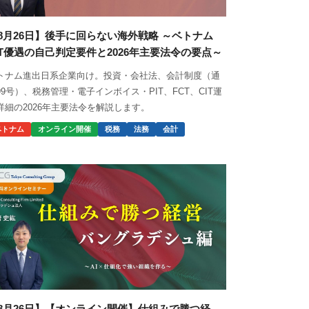
8月26日】後手に回らない海外戦略 ～ベトナム
IT優遇の自己判定要件と2026年主要法令の要点～
トナム進出日系企業向け。投資・会社法、会計制度（通
99号）、税務管理・電子インボイス・PIT、FCT、CIT運
詳細の2026年主要法令を解説します。
ベトナム
オンライン開催
税務
法務
会計
8月26日】【オンライン開催】仕組みで勝つ経