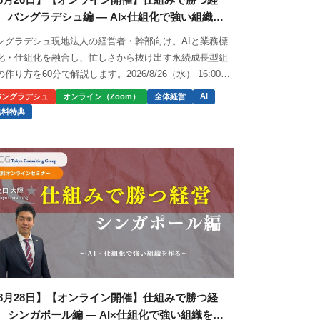
 バングラデシュ編 ― AI×仕組化で強い組織
…
ングラデシュ現地法人の経営者・幹部向け。AIと業務標
化・仕組化を融合し、忙しさから抜け出す永続成長型組
の作り方を60分で解説します。2026/8/26（水） 16:00〜
:00。
AI
バングラデシュ
オンライン（Zoom）
全体経営
無料特典
8月28日】【オンライン開催】仕組みで勝つ経
 シンガポール編 ― AI×仕組化で強い組織を