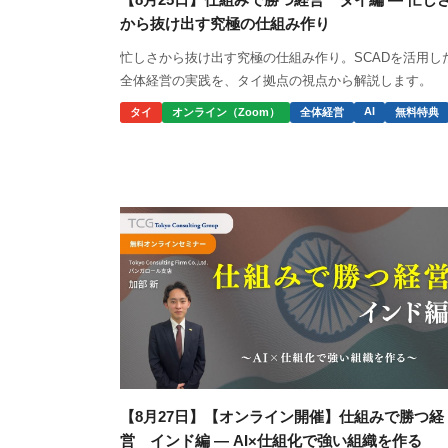
から抜け出す究極の仕組み作り
忙しさから抜け出す究極の仕組み作り。SCADを活用し
全体経営の実践を、タイ拠点の視点から解説します。
AI
タイ
オンライン（Zoom）
全体経営
無料特典
【8月27日】【オンライン開催】仕組みで勝つ経
営 インド編 ― AI×仕組化で強い組織を作る