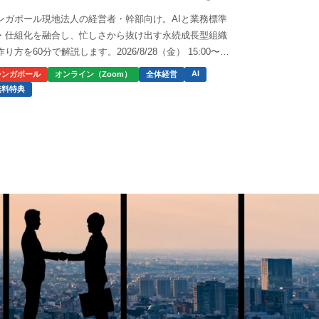
…
ンガポール現地法人の経営者・幹部向け。AIと業務標準
・仕組化を融合し、忙しさから抜け出す永続成長型組織
作り方を60分で解説します。2026/8/28（金） 15:00〜
:00。
AI
シンガポール
オンライン（Zoom）
全体経営
無料特典