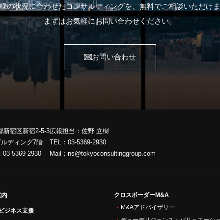
様の状況に合わせたコンサルティングを、
無料でご相談いただけ
まずはお気軽にお問い合わせください。
お問い合わせ
京都新宿区新宿2-5-3
広報担当：佐野 立樹
ビルディング7階
TEL：
03-5369-2930
：
03-5369-2930
Mail：
ns@tokyoconsultinggroup.com
案内
クロスボーダーM&A
M&Aアドバイザリー
ビジネス支援