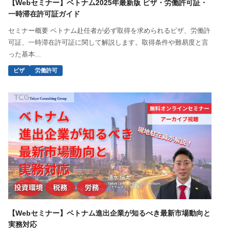
【Webセミナー】ベトナム2025年最新版 ビザ・労働許可証・
一時滞在許可証ガイド
セミナー概要 ベトナム赴任者が必ず取得を求められるビザ、労働許
可証、一時滞在許可証に関して解説します。取得条件や難易度と言
った基本...
ビザ
労働許可
【Webセミナー】ベトナム進出企業が知るべき最新市場動向と
実務対応