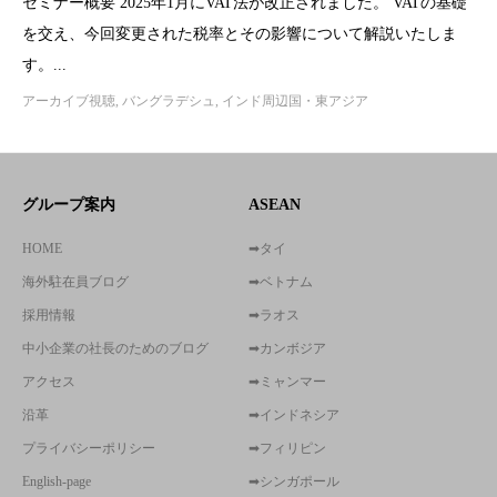
セミナー概要 2025年1月にVAT法が改正されました。 VATの基礎
を交え、今回変更された税率とその影響について解説いたしま
す。...
アーカイブ視聴
,
バングラデシュ
,
インド周辺国・東アジア
グループ案内
ASEAN
HOME
➡タイ
海外駐在員ブログ
➡ベトナム
採用情報
➡ラオス
中小企業の社長のためのブログ
➡カンボジア
アクセス
➡ミャンマー
沿革
➡インドネシア
プライバシーポリシー
➡フィリピン
English-page
➡シンガポール