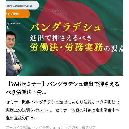
【Webセミナー】バングラデシュ進出で押さえる
べき労働法・労...
セミナー概要 バングラデシュ進出にあたり注意すべき労働法と
実務上の説明を行います。 セミナー内容の対象は進出準備中〜
進出直後の日本...
アーカイブ視聴
,
バングラデシュ
,
インド周辺国・東アジア