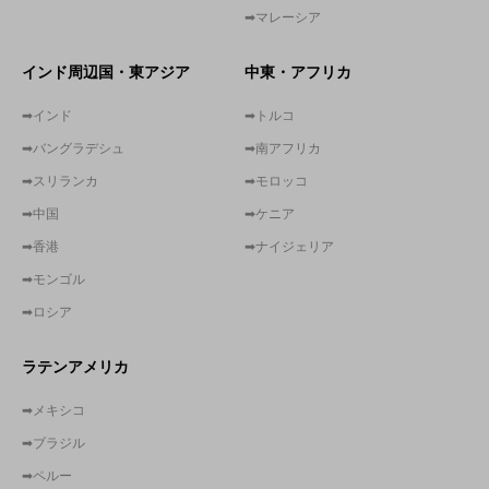
➡マレーシア
インド周辺国・東アジア
中東・アフリカ
➡インド
➡トルコ
➡バングラデシュ
➡南アフリカ
➡スリランカ
➡モロッコ
➡中国
➡ケニア
➡香港
➡ナイジェリア
➡モンゴル
➡ロシア
ラテンアメリカ
➡メキシコ
➡ブラジル
➡ペルー