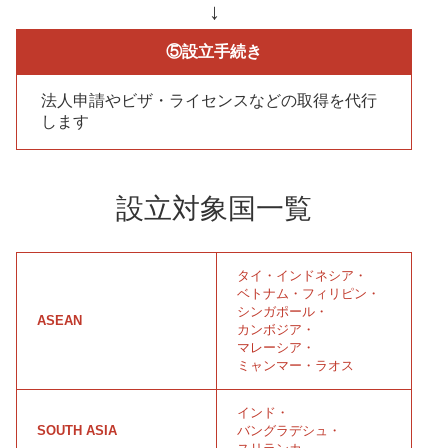
↓
⑤設立手続き
法人申請やビザ・ライセンスなどの取得を代行
します
設立対象国一覧
タイ
・
インドネシア
・
ベトナム
・
フィリピン
・
シンガポール
・
ASEAN
カンボジア
・
マレーシア
・
ミャンマー
・
ラオス
インド
・
SOUTH ASIA
バングラデシュ
・