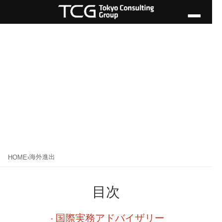
海外進出
海外進出
HOME
›
目次
国際実務アドバイザリー