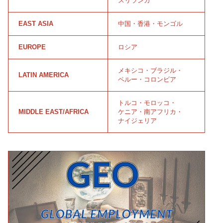
スリランカ
EAST ASIA
中国
・
香港
・
モンゴル
EUROPE
ロシア
メキシコ
・
ブラジル
・
LATIN AMERICA
ペルー
・
コロンビア
トルコ
・
モロッコ
・
MIDDLE EAST/AFRICA
ケニア
・
南アフリカ
・
ナイジェリア