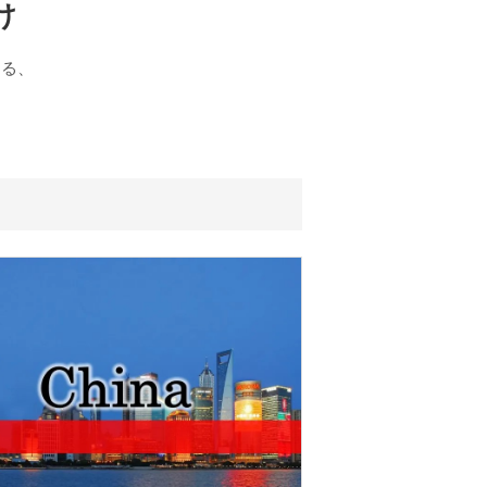
け
する、