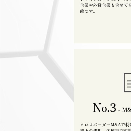
企業や外資企業も含めて
能です。
No.3
- M
クロスボーダーM&Aで
務上の処理、各種登記処