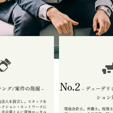
No.2
チング/案件の発掘 -
- デューデ
ション対
地法人を設立し、スタッフを
ネクション・ネットワークに
現地会計士、弁護士、税理
り手企業ともに現地ローカル