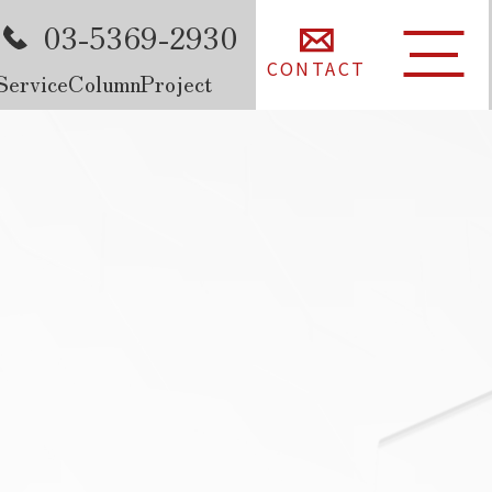
03-5369-2930
CONTACT
Service
Column
Project