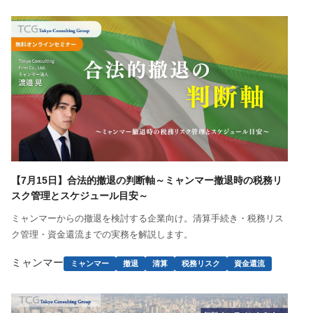
【7月15日】合法的撤退の判断軸～ミャンマー撤退時の税務リ
スク管理とスケジュール目安～
ミャンマーからの撤退を検討する企業向け。清算手続き・税務リス
ク管理・資金還流までの実務を解説します。
ミャンマー
ミャンマー
撤退
清算
税務リスク
資金還流