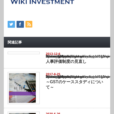
関連記事
2013-12-6
Warning
: Undefined array key "show_category" in
/home/netst/kuno-cpa.co.jp/public_html/india_blog/wp-content/themes/gorgeous_tcd0
on line
183
人事評価制度の見直し
2017-8-25
Warning
: Undefined array key "show_category" in
/home/netst/kuno-cpa.co.jp/public_html/india_blog/wp-content/themes/gorgeous_tcd0
on line
183
～GSTのケーススタディについ
て～