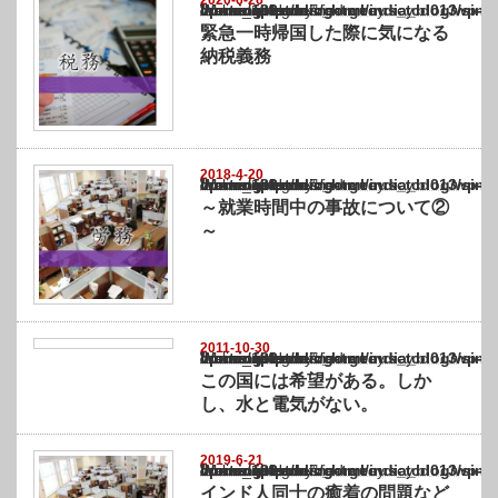
2020-6-26
Warning
: Undefined array key "show_category" in
/home/netst/kuno-cpa.co.jp/public_html/india_blog/wp-content/themes/gorgeous_tcd0
on line
183
緊急一時帰国した際に気になる
納税義務
2018-4-20
Warning
: Undefined array key "show_category" in
/home/netst/kuno-cpa.co.jp/public_html/india_blog/wp-content/themes/gorgeous_tcd0
on line
183
～就業時間中の事故について②
～
2011-10-30
Warning
: Undefined array key "show_category" in
/home/netst/kuno-cpa.co.jp/public_html/india_blog/wp-content/themes/gorgeous_tcd0
on line
183
この国には希望がある。しか
し、水と電気がない。
2019-6-21
Warning
: Undefined array key "show_category" in
/home/netst/kuno-cpa.co.jp/public_html/india_blog/wp-content/themes/gorgeous_tcd0
on line
183
インド人同士の癒着の問題など