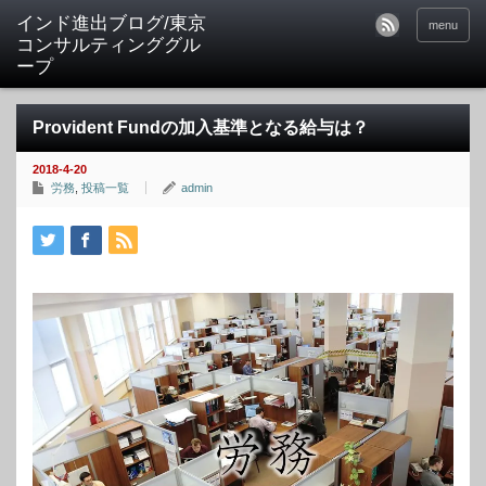
インド進出ブログ/東京
menu
コンサルティンググル
ープ
Provident Fundの加入基準となる給与は？
2018-4-20
労務
,
投稿一覧
admin