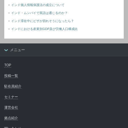
インド個人情報保護法の成立について
インド・ムンバイで英語は通じるのか？
インド滞在中にビザが切れそうになったら？
インドにおける産業別GDP及び労働人口構成比
メニュー
TOP
投稿一覧
駐在員紹介
セミナー
運営会社
拠点紹介