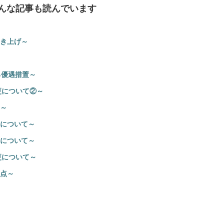
んな記事も読んでいます
き上げ～
る優遇措置～
更について②～
～
について～
について～
更について～
点～