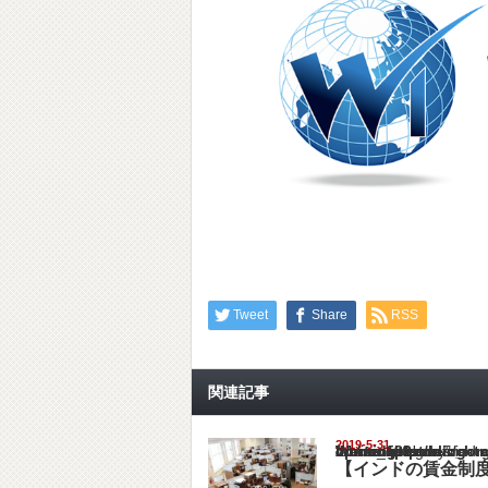
Tweet
Share
RSS
関連記事
2019-5-31
Warning
: Undefined array key "show_category" in
/home/netst/kuno-cpa.co.jp/public_html/ind
on line
183
【インドの賃金制