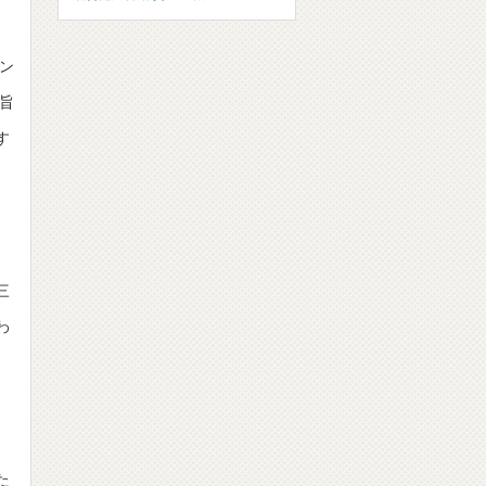
ャン
」旨
す
三
わ
た