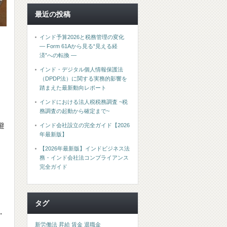
最近の投稿
インド予算2026と税務管理の変化
― Form 61Aから見る“見える経
済”への転換 ―
インド・デジタル個人情報保護法
（DPDP法）に関する実務的影響を
踏まえた最新動向レポート
インドにおける法人税税務調査 ~税
務調査の起動から確定まで~
避
インド会社設立の完全ガイド【2026
年最新版】
【2026年最新版】インドビジネス法
務・インド会社法コンプライアンス
完全ガイド
タグ
・
新労働法
昇給
賃金
退職金