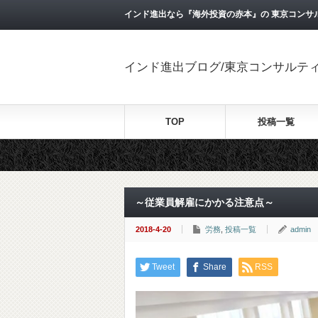
インド進出なら『海外投資の赤本』の 東京コンサ
インド進出ブログ/東京コンサルテ
TOP
投稿一覧
～従業員解雇にかかる注意点～
2018-4-20
労務
,
投稿一覧
admin
Tweet
Share
RSS