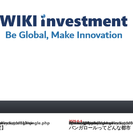
2020-6-4
ia_blog/wp-content/themes/gorgeous_tcd013/single.php
Warning
: Undefined array key "show_category" in
/home/netst/kuno-cpa.co.jp/public_html/india_blog/wp-content/them
on line
183
度】
バンガロールってどんな都市