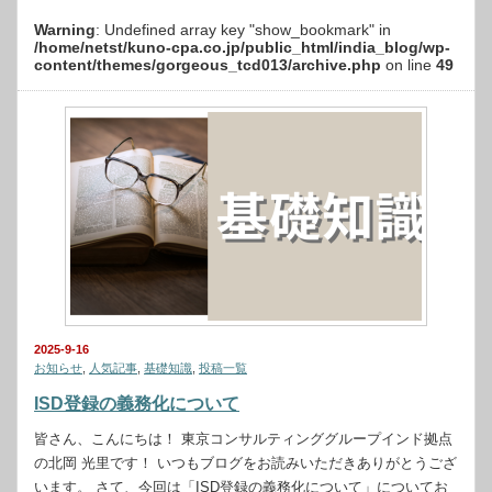
Warning
: Undefined array key "show_bookmark" in
/home/netst/kuno-cpa.co.jp/public_html/india_blog/wp-
content/themes/gorgeous_tcd013/archive.php
on line
49
2025-9-16
お知らせ
,
人気記事
,
基礎知識
,
投稿一覧
ISD登録の義務化について
皆さん、こんにちは！ 東京コンサルティンググループインド拠点
の北岡 光里です！ いつもブログをお読みいただきありがとうござ
います。 さて、今回は「ISD登録の義務化について」についてお