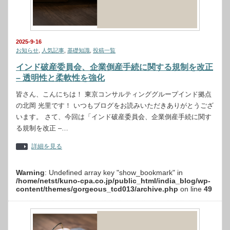
2025-9-16
お知らせ
,
人気記事
,
基礎知識
,
投稿一覧
インド破産委員会、企業倒産手続に関する規制を改正
– 透明性と柔軟性を強化
皆さん、こんにちは！ 東京コンサルティンググループインド拠点
の北岡 光里です！ いつもブログをお読みいただきありがとうござ
います。 さて、今回は「インド破産委員会、企業倒産手続に関す
る規制を改正 –…
詳細を見る
Warning
: Undefined array key "show_bookmark" in
/home/netst/kuno-cpa.co.jp/public_html/india_blog/wp-
content/themes/gorgeous_tcd013/archive.php
on line
49