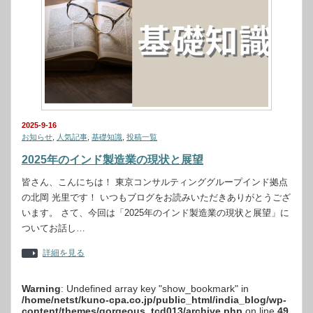
2025-9-16
お知らせ
,
人気記事
,
基礎知識
,
投稿一覧
2025年のインド製造業の現状と展望
皆さん、こんにちは！ 東京コンサルティンググループインド拠点
の北岡 光里です！ いつもブログをお読みいただきありがとうござ
います。 さて、今回は「2025年のインド製造業の現状と展望」に
ついてお話し…
詳細を見る
Warning
: Undefined array key "show_bookmark" in
/home/netst/kuno-cpa.co.jp/public_html/india_blog/wp-
content/themes/gorgeous_tcd013/archive.php
on line
49