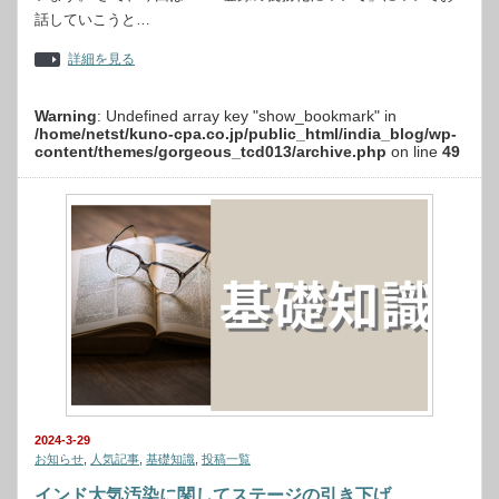
話していこうと…
詳細を見る
Warning
: Undefined array key "show_bookmark" in
/home/netst/kuno-cpa.co.jp/public_html/india_blog/wp-
content/themes/gorgeous_tcd013/archive.php
on line
49
2024-3-29
お知らせ
,
人気記事
,
基礎知識
,
投稿一覧
インド大気汚染に関してステージの引き下げ