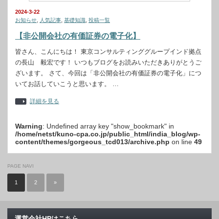
2024-3-22
お知らせ
,
人気記事
,
基礎知識
,
投稿一覧
【
非公開会社の有価証券の電子化
】
皆さん、こんにちは！ 東京コンサルティンググループインド拠点
の長山 毅宏です！ いつもブログをお読みいただきありがとうご
ざいます。 さて、今回は「非公開会社の有価証券の電子化」につ
いてお話していこうと思います。 …
詳細を見る
Warning
: Undefined array key "show_bookmark" in
/home/netst/kuno-cpa.co.jp/public_html/india_blog/wp-
content/themes/gorgeous_tcd013/archive.php
on line
49
PAGE NAVI
1
2
»
運営会社HPはこちら