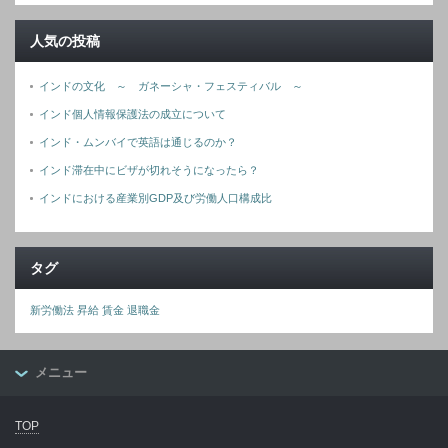
人気の投稿
インドの文化 ～ ガネーシャ・フェスティバル ～
インド個人情報保護法の成立について
インド・ムンバイで英語は通じるのか？
インド滞在中にビザが切れそうになったら？
インドにおける産業別GDP及び労働人口構成比
タグ
新労働法
昇給
賃金
退職金
メニュー
TOP