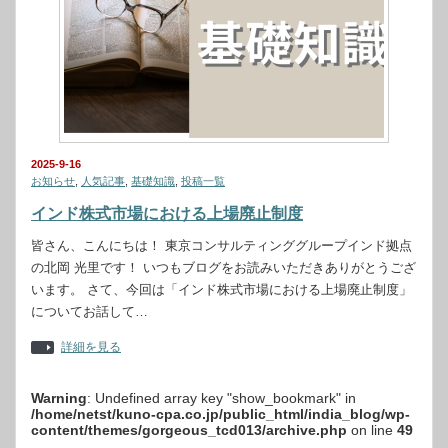
2025-9-16
お知らせ
,
人気記事
,
基礎知識
,
投稿一覧
インド株式市場における上場廃止制度
皆さん、こんにちは！ 東京コンサルティンググループインド拠点
の北岡 光里です！ いつもブログをお読みいただきありがとうござ
います。 さて、今回は「インド株式市場における上場廃止制度」
についてお話して…
詳細を見る
Warning
: Undefined array key "show_bookmark" in
/home/netst/kuno-cpa.co.jp/public_html/india_blog/wp-
content/themes/gorgeous_tcd013/archive.php
on line
49