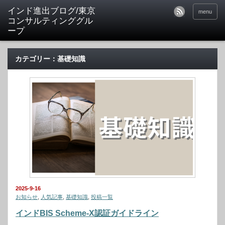
インド進出ブログ/東京
menu
コンサルティンググル
ープ
カテゴリー：基礎知識
2025-9-16
お知らせ
,
人気記事
,
基礎知識
,
投稿一覧
インドBIS Scheme-X認証ガイドライン