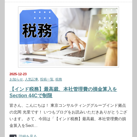
2025-12-23
お知らせ
,
人気記事
,
投稿一覧
,
税務
【インド税務】最高裁、本社管理費の損金算入を
Section 44Cで制限
皆さん、こんにちは！ 東京コンサルティンググループインド拠点
の北岡 光里です！ いつもブログをお読みいただきありがとうござ
います。 さて、今回は「【インド税務】最高裁、本社管理費の損
金算入をSect…
詳細を見る