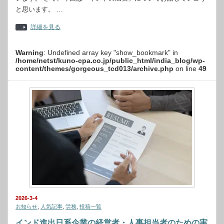
と思います。 …
詳細を見る
Warning
: Undefined array key "show_bookmark" in
/home/netst/kuno-cpa.co.jp/public_html/india_blog/wp-
content/themes/gorgeous_tcd013/archive.php
on line
49
2026-3-4
お知らせ
,
人気記事
,
労務
,
投稿一覧
インド進出日系企業の経営者・人事担当者のための実