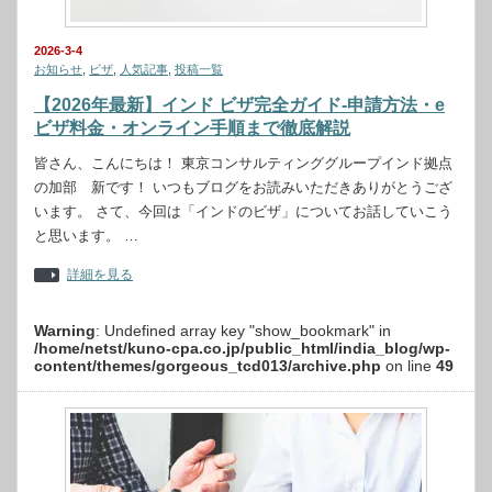
2026-3-4
お知らせ
,
ビザ
,
人気記事
,
投稿一覧
【2026年最新】インド ビザ完全ガイド‐申請方法・e
ビザ料金・オンライン手順まで徹底解説
皆さん、こんにちは！ 東京コンサルティンググループインド拠点
の加部 新です！ いつもブログをお読みいただきありがとうござ
います。 さて、今回は「インドのビザ」についてお話していこう
と思います。 …
詳細を見る
Warning
: Undefined array key "show_bookmark" in
/home/netst/kuno-cpa.co.jp/public_html/india_blog/wp-
content/themes/gorgeous_tcd013/archive.php
on line
49