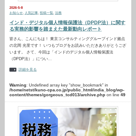
2026-5-8
お知らせ
,
人気記事
,
投稿一覧
,
法務
インド・デジタル個人情報保護法（DPDP法）に関す
る実務的影響を踏まえた最新動向レポート
皆さん、こんにちは！ 東京コンサルティンググループインド拠点
の北岡 光里です！ いつもブログをお読みいただきありがとうござ
います。 さて、今回は「インドのデジタル個人情報保護法
（DPDP法）」につい…
詳細を見る
Warning
: Undefined array key "show_bookmark" in
/home/netst/kuno-cpa.co.jp/public_html/india_blog/wp-
content/themes/gorgeous_tcd013/archive.php
on line
49