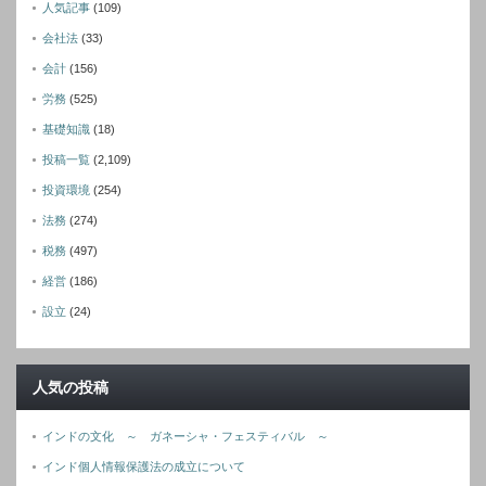
人気記事
(109)
会社法
(33)
会計
(156)
労務
(525)
基礎知識
(18)
投稿一覧
(2,109)
投資環境
(254)
法務
(274)
税務
(497)
経営
(186)
設立
(24)
人気の投稿
インドの文化 ～ ガネーシャ・フェスティバル ～
インド個人情報保護法の成立について