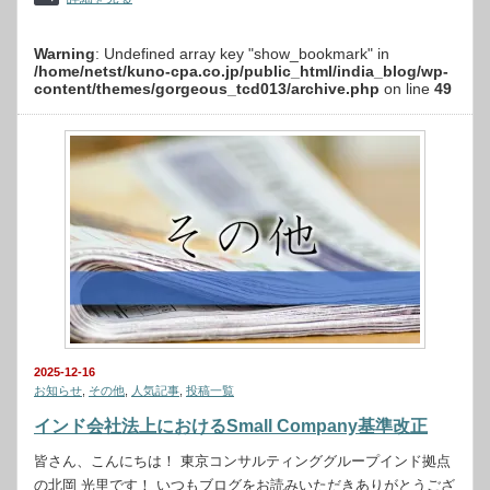
Warning
: Undefined array key "show_bookmark" in
/home/netst/kuno-cpa.co.jp/public_html/india_blog/wp-
content/themes/gorgeous_tcd013/archive.php
on line
49
2025-12-16
お知らせ
,
その他
,
人気記事
,
投稿一覧
インド会社法上におけるSmall Company基準改正
皆さん、こんにちは！ 東京コンサルティンググループインド拠点
の北岡 光里です！ いつもブログをお読みいただきありがとうござ