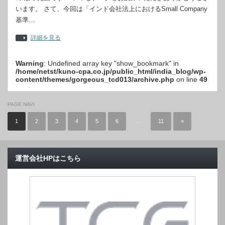
います。 さて、今回は「インド会社法上におけるSmall Company
基準…
詳細を見る
Warning
: Undefined array key "show_bookmark" in
/home/netst/kuno-cpa.co.jp/public_html/india_blog/wp-
content/themes/gorgeous_tcd013/archive.php
on line
49
PAGE NAVI
1
2
3
4
5
6
…
11
»
運営会社HPはこちら