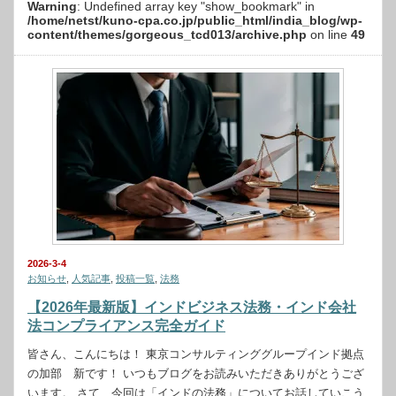
Warning
: Undefined array key "show_bookmark" in
/home/netst/kuno-cpa.co.jp/public_html/india_blog/wp-
content/themes/gorgeous_tcd013/archive.php
on line
49
2026-3-4
お知らせ
,
人気記事
,
投稿一覧
,
法務
【2026年最新版】インドビジネス法務・インド会社
法コンプライアンス完全ガイド
皆さん、こんにちは！ 東京コンサルティンググループインド拠点
の加部 新です！ いつもブログをお読みいただきありがとうござ
います。 さて、今回は「インドの法務」についてお話していこう