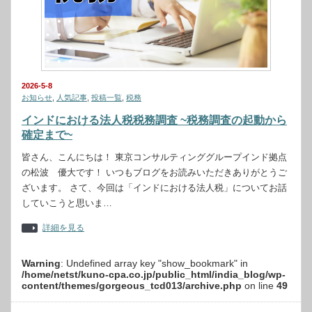
2026-5-8
お知らせ
,
人気記事
,
投稿一覧
,
税務
インドにおける法人税税務調査 ~税務調査の起動から
確定まで~
皆さん、こんにちは！ 東京コンサルティンググループインド拠点
の松波 優大です！ いつもブログをお読みいただきありがとうご
ざいます。 さて、今回は「インドにおける法人税」についてお話
していこうと思いま…
詳細を見る
Warning
: Undefined array key "show_bookmark" in
/home/netst/kuno-cpa.co.jp/public_html/india_blog/wp-
content/themes/gorgeous_tcd013/archive.php
on line
49