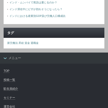
インド・ムンバイで英語は通じるのか？
インド滞在中にビザが切れそうになったら？
インドにおける産業別GDP及び労働人口構成比
タグ
新労働法
昇給
賃金
退職金
メニュー
TOP
投稿一覧
駐在員紹介
セミナー
運営会社