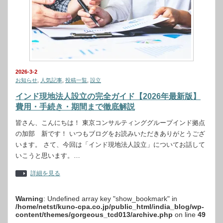
2026-3-2
お知らせ
,
人気記事
,
投稿一覧
,
設立
インド現地法人設立の完全ガイド【2026年最新版】
費用・手続き・期間まで徹底解説
皆さん、こんにちは！ 東京コンサルティンググループインド拠点
の加部 新です！ いつもブログをお読みいただきありがとうござ
います。 さて、今回は「インド現地法人設立」についてお話して
いこうと思います。…
詳細を見る
Warning
: Undefined array key "show_bookmark" in
/home/netst/kuno-cpa.co.jp/public_html/india_blog/wp-
content/themes/gorgeous_tcd013/archive.php
on line
49