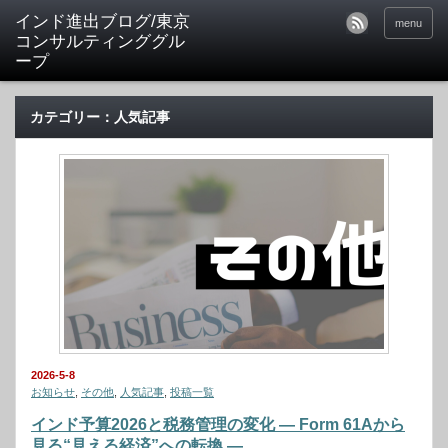
インド進出ブログ/東京
menu
コンサルティンググル
ープ
カテゴリー：人気記事
2026-5-8
お知らせ
,
その他
,
人気記事
,
投稿一覧
インド予算2026と税務管理の変化 ― Form 61Aから
見る“見える経済”への転換 ―