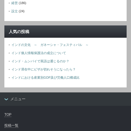
経営
(186)
設立
(24)
人気の投稿
インドの文化 ～ ガネーシャ・フェスティバル ～
インド個人情報保護法の成立について
インド・ムンバイで英語は通じるのか？
インド滞在中にビザが切れそうになったら？
インドにおける産業別GDP及び労働人口構成比
メニュー
TOP
投稿一覧