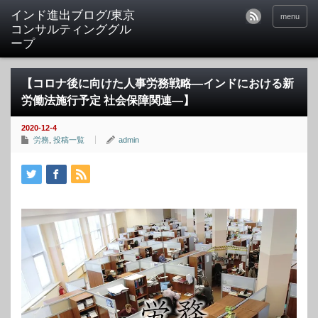
インド進出ブログ/東京
menu
コンサルティンググル
ープ
【コロナ後に向けた人事労務戦略―インドにおける新
労働法施行予定 社会保障関連―】
2020-12-4
労務
,
投稿一覧
admin