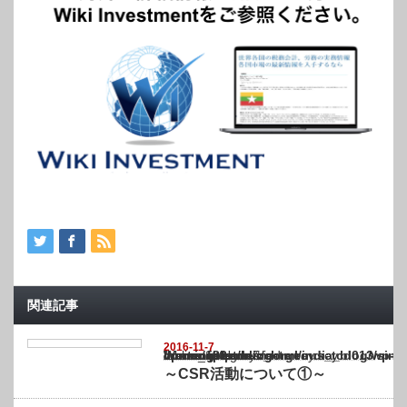
関連記事
2016-11-7
Warning
: Undefined array key "show_category" in
/home/netst/kuno-cpa.co.jp/public_html/india_blog/wp-content/themes/gorgeous_tcd0
on line
183
～CSR活動について①～