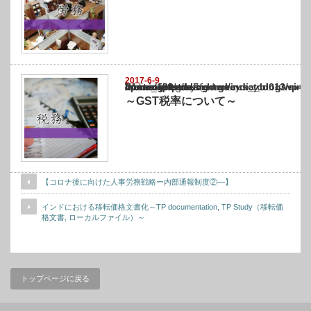
2017-6-9
Warning
: Undefined array key "show_category" in
/home/netst/kuno-cpa.co.jp/public_html/india_blog/wp-content/themes/gorgeous_tcd0
on line
183
～GST税率について～
【コロナ後に向けた人事労務戦略ー内部通報制度②―】
インドにおける移転価格文書化～TP documentation, TP Study（移転価
格文書, ローカルファイル）～
トップページに戻る