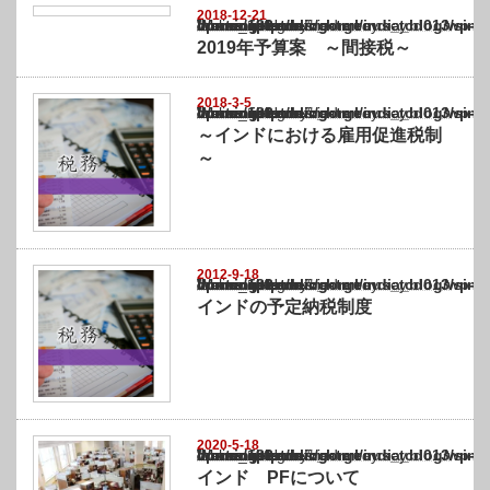
2018-12-21
Warning
: Undefined array key "show_category" in
/home/netst/kuno-cpa.co.jp/public_html/india_blog/wp-content/themes/gorgeous_tcd0
on line
183
2019年予算案 ～間接税～
2018-3-5
Warning
: Undefined array key "show_category" in
/home/netst/kuno-cpa.co.jp/public_html/india_blog/wp-content/themes/gorgeous_tcd0
on line
183
～インドにおける雇用促進税制
～
2012-9-18
Warning
: Undefined array key "show_category" in
/home/netst/kuno-cpa.co.jp/public_html/india_blog/wp-content/themes/gorgeous_tcd0
on line
183
インドの予定納税制度
2020-5-18
Warning
: Undefined array key "show_category" in
/home/netst/kuno-cpa.co.jp/public_html/india_blog/wp-content/themes/gorgeous_tcd0
on line
183
インド PFについて