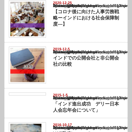
2020-12-25
Warning
: Undefined array key "show_category" in
/home/netst/kuno-cpa.co.jp/public_html/india_blog/wp-content/themes/gorgeous_tcd0
on line
183
【コロナ後に向けた人事労務戦
略ーインドにおける社会保障制
度―】
2019-12-5
Warning
: Undefined array key "show_category" in
/home/netst/kuno-cpa.co.jp/public_html/india_blog/wp-content/themes/gorgeous_tcd0
on line
183
インドでの公開会社と非公開会
社の比較
2015-1-5
Warning
: Undefined array key "show_category" in
/home/netst/kuno-cpa.co.jp/public_html/india_blog/wp-content/themes/gorgeous_tcd0
on line
183
「インド進出成功 デリー日本
人会忘年会について」
2016-10-17
Warning
: Undefined array key "show_category" in
/home/netst/kuno-cpa.co.jp/public_html/india_blog/wp-content/themes/gorgeous_tcd0
on line
183