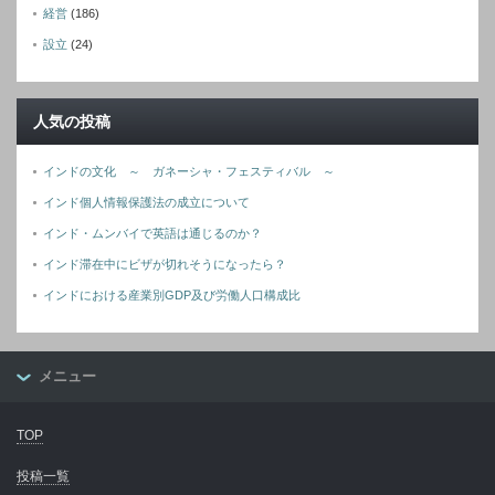
経営
(186)
設立
(24)
人気の投稿
インドの文化 ～ ガネーシャ・フェスティバル ～
インド個人情報保護法の成立について
インド・ムンバイで英語は通じるのか？
インド滞在中にビザが切れそうになったら？
インドにおける産業別GDP及び労働人口構成比
メニュー
TOP
投稿一覧