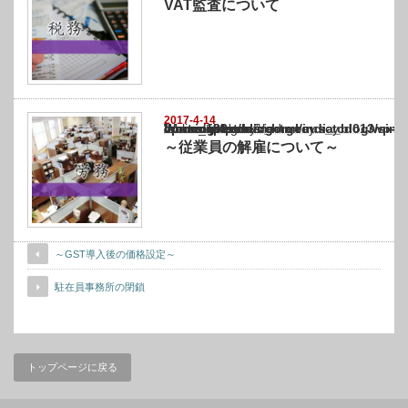
VAT監査について
2017-4-14
Warning
: Undefined array key "show_category" in
/home/netst/kuno-cpa.co.jp/public_html/india_blog/wp-content/themes/gorgeous_tcd0
on line
183
～従業員の解雇について～
～GST導入後の価格設定～
駐在員事務所の閉鎖
トップページに戻る