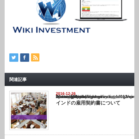
関連記事
2016-12-26
Warning
: Undefined array key "show_category" in
/home/netst/kuno-cpa.co.jp/public_html/india_blog/wp-content/themes/gorgeous_tcd0
on line
183
インドの雇用契約書について