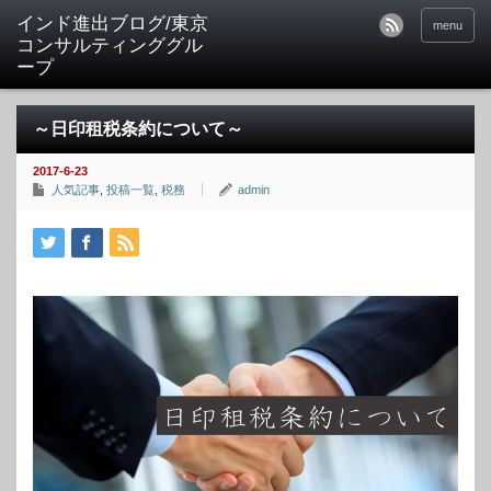
インド進出ブログ/東京
menu
コンサルティンググル
ープ
～日印租税条約について～
2017-6-23
人気記事
,
投稿一覧
,
税務
admin