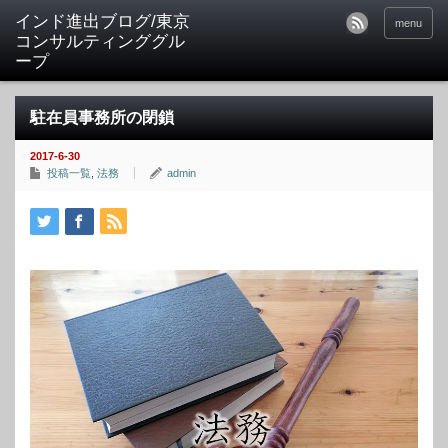
インド進出ブログ/東京
menu
コンサルティンググル
ープ
駐在員事務所の閉鎖
2017-6-30
投稿一覧
,
法務
admin