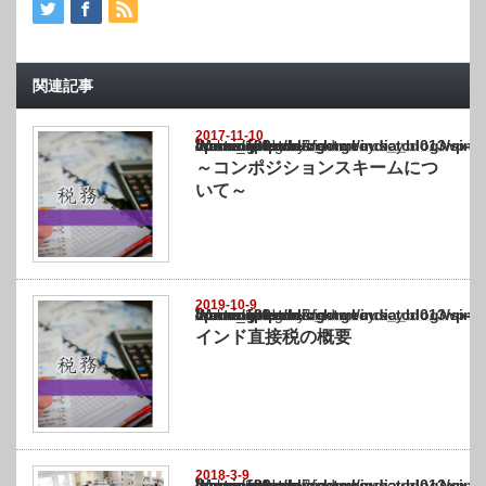
関連記事
2017-11-10
Warning
: Undefined array key "show_category" in
/home/netst/kuno-cpa.co.jp/public_html/india_blog/wp-content/themes/gorgeous_tcd0
on line
183
～コンポジションスキームにつ
いて～
2019-10-9
Warning
: Undefined array key "show_category" in
/home/netst/kuno-cpa.co.jp/public_html/india_blog/wp-content/themes/gorgeous_tcd0
on line
183
インド直接税の概要
2018-3-9
Warning
: Undefined array key "show_category" in
/home/netst/kuno-cpa.co.jp/public_html/india_blog/wp-content/themes/gorgeous_tcd0
on line
183