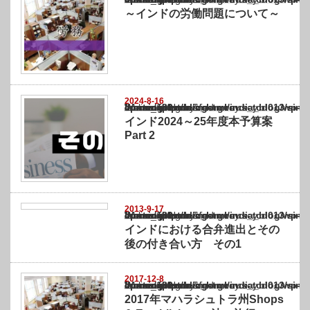
～インドの労働問題について～
2024-8-16
Warning
: Undefined array key "show_category" in
/home/netst/kuno-cpa.co.jp/public_html/india_blog/wp-content/themes/gorgeous_tcd0
on line
183
インド2024～25年度本予算案
Part 2
2013-9-17
Warning
: Undefined array key "show_category" in
/home/netst/kuno-cpa.co.jp/public_html/india_blog/wp-content/themes/gorgeous_tcd0
on line
183
インドにおける合弁進出とその
後の付き合い方 その1
2017-12-8
Warning
: Undefined array key "show_category" in
/home/netst/kuno-cpa.co.jp/public_html/india_blog/wp-content/themes/gorgeous_tcd0
on line
183
2017年マハラシュトラ州Shops