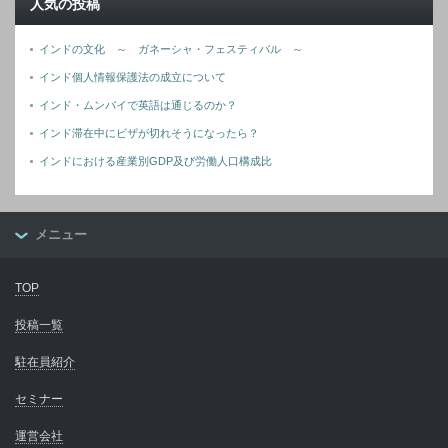
人気の投稿
インドの文化 ～ ガネーシャ・フェスティバル ～
インド個人情報保護法の成立について
インド・ムンバイで英語は通じるのか？
インド滞在中にビザが切れそうになったら？
インドにおける産業別GDP及び労働人口構成比
メニュー
TOP
投稿一覧
駐在員紹介
セミナー
運営会社