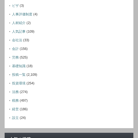
ビザ
(3)
人事評価制度
(4)
人材紹介
(2)
人気記事
(109)
会社法
(33)
会計
(156)
労務
(525)
基礎知識
(18)
投稿一覧
(2,109)
投資環境
(254)
法務
(274)
税務
(497)
経営
(186)
設立
(24)