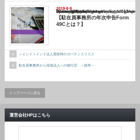
2019-8-9
Warning
: Undefined array key "show_category" in
/home/netst/kuno-cpa.co.jp/public_html/india_blog/wp-content/themes/gorgeous_tcd0
on line
183
【駐在員事務所の年次申告Form
49Cとは？】
＜インド＞インド法人買収時のガバナンスリスク
駐在員事務所から現地法人への移行② ～税率～
トップページに戻る
運営会社HPはこちら