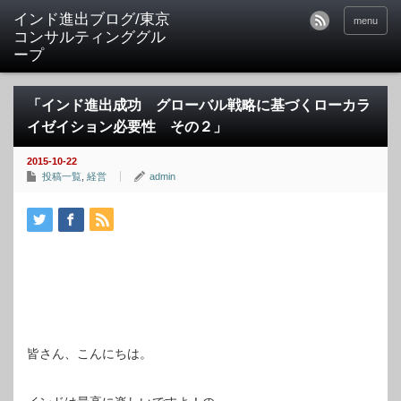
インド進出ブログ/東京
menu
コンサルティンググル
ープ
「インド進出成功 グローバル戦略に基づくローカラ
イゼイション必要性 その２」
2015-10-22
投稿一覧
,
経営
admin
皆さん、こんにちは。