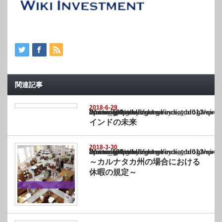
関連記事
2018-6-29
Warning
: Undefined array key "show_category" in
/home/netst/kuno-cpa.co.jp/public_html/india_blog/wp-content/themes/gorgeous_tcd0
on line
183
インドの未来
2018-3-30
Warning
: Undefined array key "show_category" in
/home/netst/kuno-cpa.co.jp/public_html/india_blog/wp-content/themes/gorgeous_tcd0
on line
183
～カルナタカ州の場合における
休暇の規定～