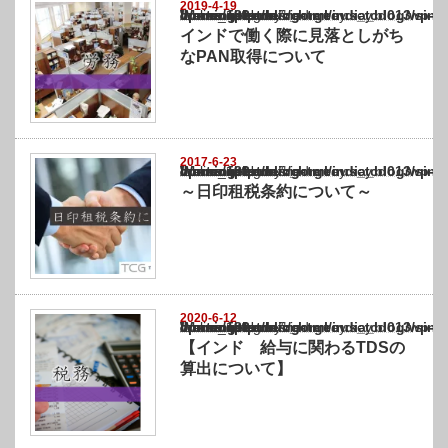
2019-4-19
Warning
: Undefined array key "show_category" in
/home/netst/kuno-cpa.co.jp/public_html/india_blog/wp-content/themes/gorgeous_tcd0
on line
183
インドで働く際に見落としがち
なPAN取得について
2017-6-23
Warning
: Undefined array key "show_category" in
/home/netst/kuno-cpa.co.jp/public_html/india_blog/wp-content/themes/gorgeous_tcd0
on line
183
～日印租税条約について～
2020-6-12
Warning
: Undefined array key "show_category" in
/home/netst/kuno-cpa.co.jp/public_html/india_blog/wp-content/themes/gorgeous_tcd0
on line
183
【インド 給与に関わるTDSの
算出について】