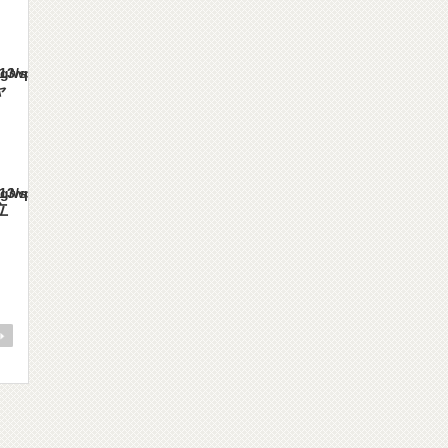
es/gorgeous_tcd013/single.php
ャ
es/gorgeous_tcd013/single.php
立