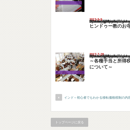
2013-9-9
Warning
: Undefined array key "show_category" in
/home/netst/kuno-cpa.co.jp/public_html/ind
on line
183
ヒンドゥー教のお
2017-7-28
Warning
: Undefined array key "show_category" in
/home/netst/kuno-cpa.co.jp/public_html/ind
on line
183
～各種手当と所得
について～
インド～初心者でもわかる移転価格税制の内
トップページに戻る