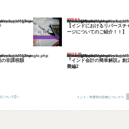
2020-9-4
ia_blog/wp-content/themes/gorgeous_tcd013/single.php
Warning
: Undefined array key "show_category" in
/home/netst/kuno-cpa.co.jp/public_html/india_blog/wp-content/them
on line
183
寺
【インドにおけるリバースチ
ージについてのご紹介！！】
2013-5-20
ia_blog/wp-content/themes/gorgeous_tcd013/single.php
Warning
: Undefined array key "show_category" in
/home/netst/kuno-cpa.co.jp/public_html/india_blog/wp-content/them
on line
183
税の非課税額
『インド会計の簡単解説』創
費編2
容について②～
インド～学歴等の詐称について〜