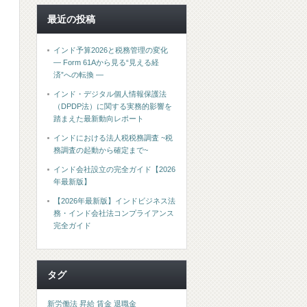
最近の投稿
インド予算2026と税務管理の変化
― Form 61Aから見る“見える経
済”への転換 ―
インド・デジタル個人情報保護法
（DPDP法）に関する実務的影響を
踏まえた最新動向レポート
インドにおける法人税税務調査 ~税
務調査の起動から確定まで~
インド会社設立の完全ガイド【2026
年最新版】
【2026年最新版】インドビジネス法
務・インド会社法コンプライアンス
完全ガイド
タグ
新労働法
昇給
賃金
退職金