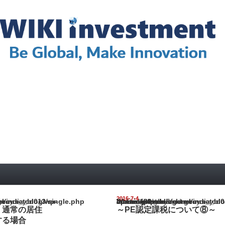
2016-7-4
ia_blog/wp-content/themes/gorgeous_tcd013/single.php
Warning
: Undefined array key "show_category" in
/home/netst/kuno-cpa.co.jp/public_html/india_blog/wp-content/them
on line
183
 通常の居住
～PE認定課税について⑧～
する場合