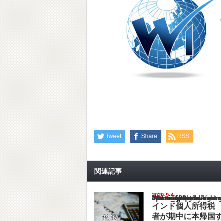
Tweet
Share
RSS
関連記事
2020-9-4
Warning
: Undefined array key "show_category" in
/home/netst/kuno-cpa.co.jp/public_html/ind
on line
183
インド個人所得税
者が期中に本帰国