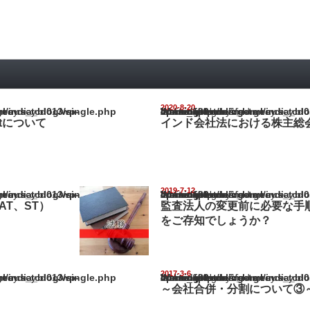
2020-8-20
ia_blog/wp-content/themes/gorgeous_tcd013/single.php
Warning
: Undefined array key "show_category" in
/home/netst/kuno-cpa.co.jp/public_html/india_blog/wp-content/them
on line
183
ositについて
インド会社法における株主総
2019-7-12
ia_blog/wp-content/themes/gorgeous_tcd013/single.php
Warning
: Undefined array key "show_category" in
/home/netst/kuno-cpa.co.jp/public_html/india_blog/wp-content/them
on line
183
AT、ST）
監査法人の変更前に必要な手
をご存知でしょうか？
2017-3-6
ia_blog/wp-content/themes/gorgeous_tcd013/single.php
Warning
: Undefined array key "show_category" in
/home/netst/kuno-cpa.co.jp/public_html/india_blog/wp-content/them
on line
183
～会社合併・分割について③