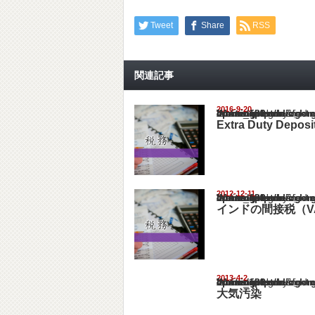
Tweet
Share
RSS
関連記事
2016-9-20
Warning
: Undefined array key "show_category" in
/home/netst/kuno-cpa.co.jp/public_html/ind
on line
183
Extra Duty Dep
2012-12-11
Warning
: Undefined array key "show_category" in
/home/netst/kuno-cpa.co.jp/public_html/ind
on line
183
インドの間接税（V
2013-4-2
Warning
: Undefined array key "show_category" in
/home/netst/kuno-cpa.co.jp/public_html/ind
on line
183
大気汚染