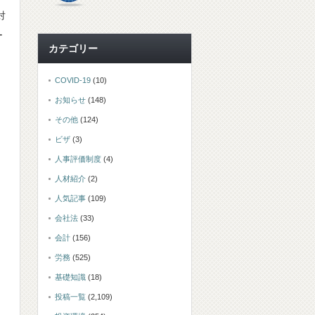
対
ー
カテゴリー
COVID-19
(10)
お知らせ
(148)
その他
(124)
ビザ
(3)
人事評価制度
(4)
人材紹介
(2)
人気記事
(109)
会社法
(33)
会計
(156)
労務
(525)
基礎知識
(18)
投稿一覧
(2,109)