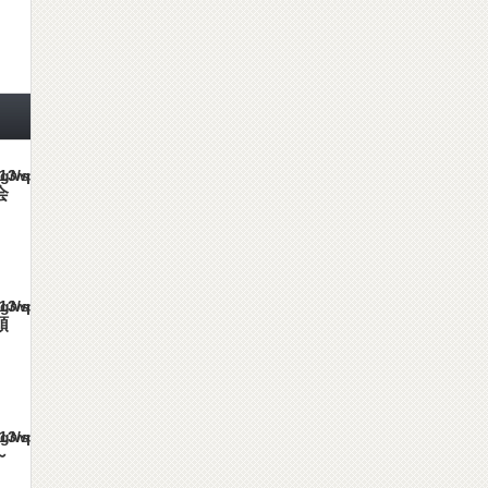
es/gorgeous_tcd013/single.php
会
es/gorgeous_tcd013/single.php
順
es/gorgeous_tcd013/single.php
～