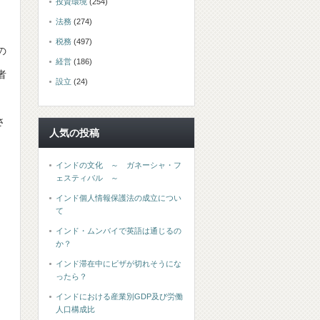
投資環境
(254)
法務
(274)
税務
(497)
の
経営
(186)
者
設立
(24)
さ
人気の投稿
インドの文化 ～ ガネーシャ・フ
ェスティバル ～
インド個人情報保護法の成立につい
て
インド・ムンバイで英語は通じるの
か？
インド滞在中にビザが切れそうにな
ったら？
インドにおける産業別GDP及び労働
人口構成比