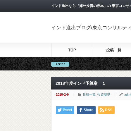
インド進出なら『海外投資の赤本』の 東京コンサ
インド進出ブログ/東京コンサルテ
TOP
投稿一覧
2018年度インド予算案 １
2018-2-9
投稿一覧
,
投資環境
adm
Tweet
Share
RSS