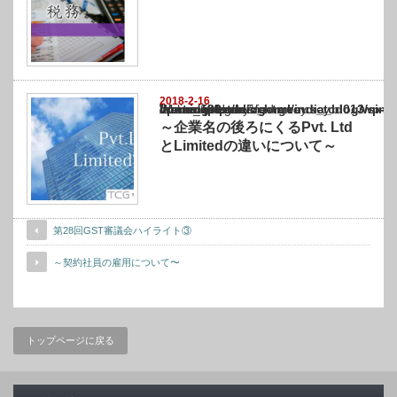
2018-2-16
Warning
: Undefined array key "show_category" in
/home/netst/kuno-cpa.co.jp/public_html/india_blog/wp-content/themes/gorgeous_tcd0
on line
183
～企業名の後ろにくるPvt. Ltd
とLimitedの違いについて～
第28回GST審議会ハイライト③
～契約社員の雇用について〜
トップページに戻る