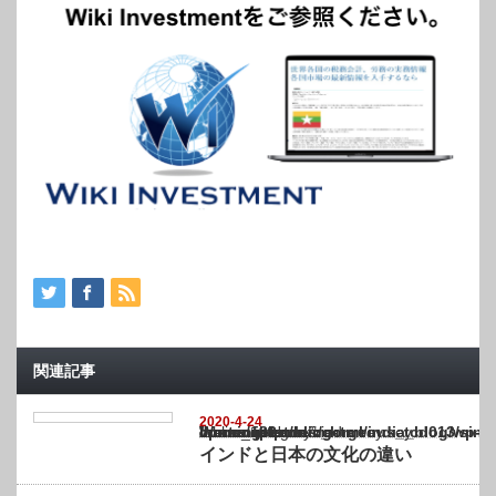
関連記事
2020-4-24
Warning
: Undefined array key "show_category" in
/home/netst/kuno-cpa.co.jp/public_html/india_blog/wp-content/themes/gorgeous_tcd0
on line
183
インドと日本の文化の違い