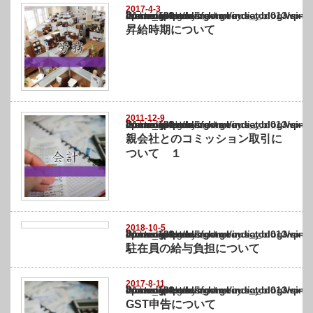
2017-4-3
Warning
: Undefined array key "show_category" in
/home/netst/kuno-cpa.co.jp/public_html/india_blog/wp-content/themes/gorgeous_tcd0
on line
183
昇給時期について
2011-12-9
Warning
: Undefined array key "show_category" in
/home/netst/kuno-cpa.co.jp/public_html/india_blog/wp-content/themes/gorgeous_tcd0
on line
183
親会社とのコミッション取引に
ついて １
2018-10-5
Warning
: Undefined array key "show_category" in
/home/netst/kuno-cpa.co.jp/public_html/india_blog/wp-content/themes/gorgeous_tcd0
on line
183
駐在員の給与負担について
2017-8-11
Warning
: Undefined array key "show_category" in
/home/netst/kuno-cpa.co.jp/public_html/india_blog/wp-content/themes/gorgeous_tcd0
on line
183
GST申告について