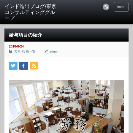
インド進出ブログ/東京
menu
コンサルティンググル
ープ
給与項目の紹介
2018-8-24
労務
,
投稿一覧
admin