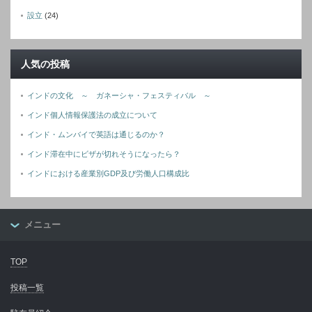
設立
(24)
人気の投稿
インドの文化 ～ ガネーシャ・フェスティバル ～
インド個人情報保護法の成立について
インド・ムンバイで英語は通じるのか？
インド滞在中にビザが切れそうになったら？
インドにおける産業別GDP及び労働人口構成比
メニュー
TOP
投稿一覧