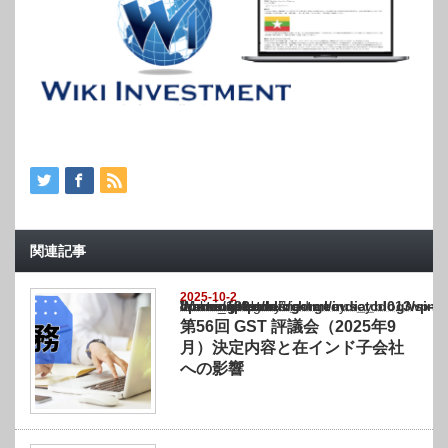
関連記事
2025-10-2
Warning
: Undefined array key "show_category" in
/home/netst/kuno-cpa.co.jp/public_html/india_blog/wp-content/themes/gorgeous_tcd0
on line
183
第56回 GST 評議会（2025年9
月）決定内容と在インド子会社
への影響