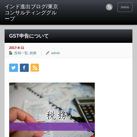
インド進出ブログ/東京
menu
コンサルティンググル
ープ
GST申告について
2017-8-11
投稿一覧
,
税務
admin