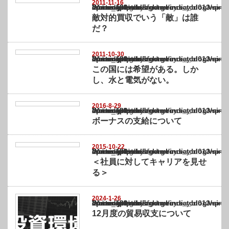
2011-11-16
Warning
: Undefined array key "show_category" in
/home/netst/kuno-cpa.co.jp/public_html/india_blog/wp-content/themes/gorgeous_tcd0
on line
183
敵対的買収でいう「敵」は誰
だ？
2011-10-30
Warning
: Undefined array key "show_category" in
/home/netst/kuno-cpa.co.jp/public_html/india_blog/wp-content/themes/gorgeous_tcd0
on line
183
この国には希望がある。しか
し、水と電気がない。
2016-8-29
Warning
: Undefined array key "show_category" in
/home/netst/kuno-cpa.co.jp/public_html/india_blog/wp-content/themes/gorgeous_tcd0
on line
183
ボーナスの支給について
2015-10-22
Warning
: Undefined array key "show_category" in
/home/netst/kuno-cpa.co.jp/public_html/india_blog/wp-content/themes/gorgeous_tcd0
on line
183
＜社員に対してキャリアを見せ
る＞
2024-1-26
Warning
: Undefined array key "show_category" in
/home/netst/kuno-cpa.co.jp/public_html/india_blog/wp-content/themes/gorgeous_tcd0
on line
183
12月度の貿易収支について