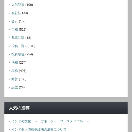
人気記事
(109)
会社法
(33)
会計
(156)
労務
(525)
基礎知識
(18)
投稿一覧
(2,109)
投資環境
(254)
法務
(274)
税務
(497)
経営
(186)
設立
(24)
人気の投稿
インドの文化 ～ ガネーシャ・フェスティバル ～
インド個人情報保護法の成立について