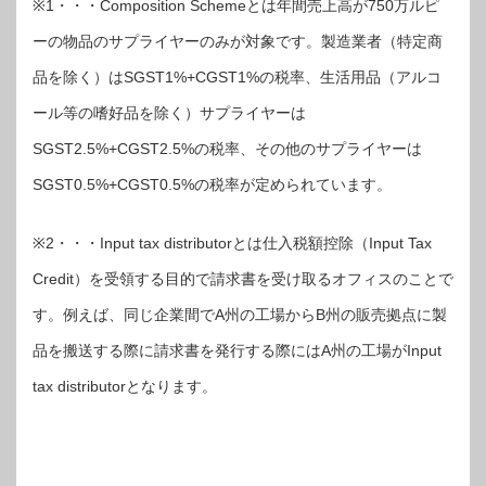
※1・・・Composition Schemeとは年間売上高が750万ルピ
ーの物品のサプライヤーのみが対象です。製造業者（特定商
品を除く）はSGST1%+CGST1%の税率、生活用品（アルコ
ール等の嗜好品を除く）サプライヤーは
SGST2.5%+CGST2.5%の税率、その他のサプライヤーは
SGST0.5%+CGST0.5%の税率が定められています。
※2・・・Input tax distributorとは仕入税額控除（Input Tax
Credit）を受領する目的で請求書を受け取るオフィスのことで
す。例えば、同じ企業間でA州の工場からB州の販売拠点に製
品を搬送する際に請求書を発行する際にはA州の工場がInput
tax distributorとなります。