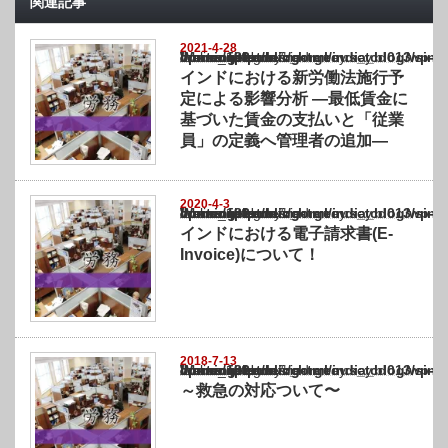
関連記事
2021-4-28
Warning
: Undefined array key "show_category" in
/home/netst/kuno-cpa.co.jp/public_html/india_blog/wp-content/themes/gorgeous_tcd0
on line
183
インドにおける新労働法施行予
定による影響分析 ―最低賃金に
基づいた賃金の支払いと「従業
員」の定義へ管理者の追加―
2020-4-3
Warning
: Undefined array key "show_category" in
/home/netst/kuno-cpa.co.jp/public_html/india_blog/wp-content/themes/gorgeous_tcd0
on line
183
インドにおける電子請求書(E-
Invoice)について！
2018-7-13
Warning
: Undefined array key "show_category" in
/home/netst/kuno-cpa.co.jp/public_html/india_blog/wp-content/themes/gorgeous_tcd0
on line
183
～救急の対応ついて〜