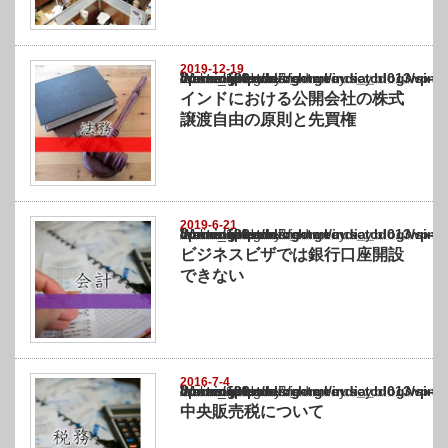
2019-12-19
Warning
: Undefined array key "show_category" in
/home/netst/kuno-cpa.co.jp/public_html/india_blog/wp-content/themes/gorgeous_tcd0
on line
183
インドにおける公開会社の株式
譲渡自由の原則と先買権
2019-6-21
Warning
: Undefined array key "show_category" in
/home/netst/kuno-cpa.co.jp/public_html/india_blog/wp-content/themes/gorgeous_tcd0
on line
183
ビジネスビザでは銀行口座開設
できない
2016-7-4
Warning
: Undefined array key "show_category" in
/home/netst/kuno-cpa.co.jp/public_html/india_blog/wp-content/themes/gorgeous_tcd0
on line
183
中央販売税について