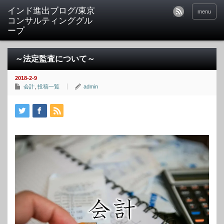
インド進出ブログ/東京
menu
コンサルティンググル
ープ
～法定監査について～
2018-2-9
会計
,
投稿一覧
admin