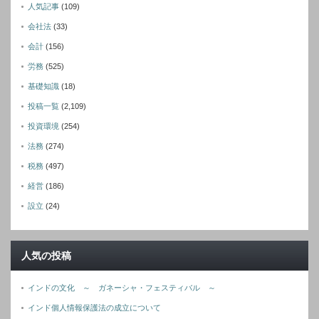
人気記事
(109)
会社法
(33)
会計
(156)
労務
(525)
基礎知識
(18)
投稿一覧
(2,109)
投資環境
(254)
法務
(274)
税務
(497)
経営
(186)
設立
(24)
人気の投稿
インドの文化 ～ ガネーシャ・フェスティバル ～
インド個人情報保護法の成立について