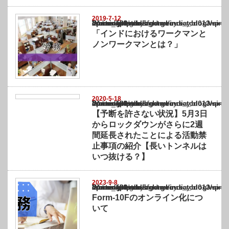
2019-7-12
Warning
: Undefined array key "show_category" in
/home/netst/kuno-cpa.co.jp/public_html/india_blog/wp-content/themes/gorgeous_tcd0
on line
183
「インドにおけるワークマンと
ノンワークマンとは？」
2020-5-18
Warning
: Undefined array key "show_category" in
/home/netst/kuno-cpa.co.jp/public_html/india_blog/wp-content/themes/gorgeous_tcd0
on line
183
【予断を許さない状況】5月3日
からロックダウンがさらに2週
間延長されたことによる活動禁
止事項の紹介【長いトンネルは
いつ抜ける？】
2023-9-8
Warning
: Undefined array key "show_category" in
/home/netst/kuno-cpa.co.jp/public_html/india_blog/wp-content/themes/gorgeous_tcd0
on line
183
Form-10Fのオンライン化につ
いて