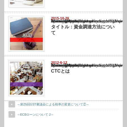
2015-10-26
Warning
: Undefined array key "show_category" in
/home/netst/kuno-cpa.co.jp/public_html/india_blog/wp-content/themes/gorgeous_tcd0
on line
183
タイトル：資金調達方法につい
て
2012-6-12
Warning
: Undefined array key "show_category" in
/home/netst/kuno-cpa.co.jp/public_html/india_blog/wp-content/themes/gorgeous_tcd0
on line
183
CTCとは
～第25回GST審議会による税率の変更について②～
～ECBローンについて 2～