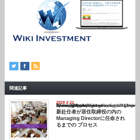
関連記事
2020-2-21
Warning
: Undefined array key "show_category" in
/home/netst/kuno-cpa.co.jp/public_html/india_blog/wp-content/themes/gorgeous_tcd0
on line
183
新赴任者が居住取締役の内の
Managing Directorに任命され
るまでの プロセス