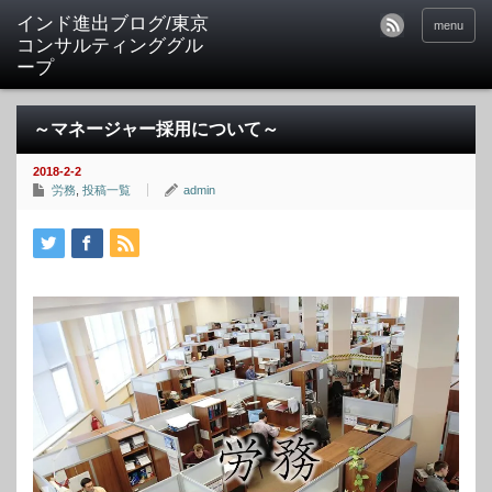
インド進出ブログ/東京
menu
コンサルティンググル
ープ
～マネージャー採用について～
2018-2-2
労務
,
投稿一覧
admin