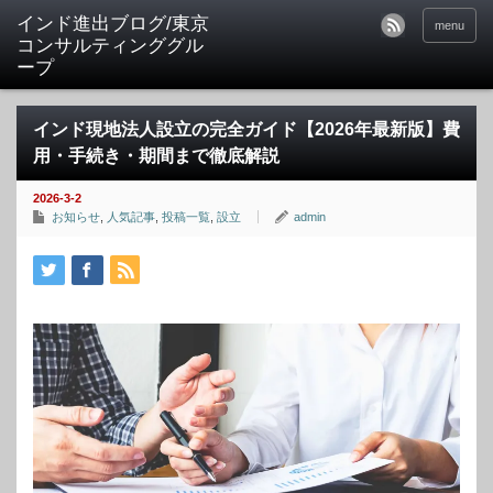
インド進出ブログ/東京
menu
コンサルティンググル
ープ
インド現地法人設立の完全ガイド【2026年最新版】費
用・手続き・期間まで徹底解説
2026-3-2
お知らせ
,
人気記事
,
投稿一覧
,
設立
admin