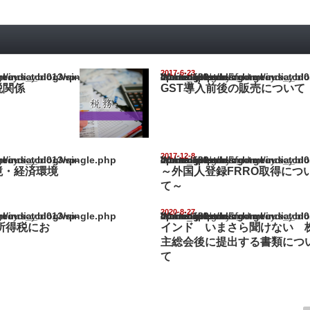
2017-6-23
ia_blog/wp-content/themes/gorgeous_tcd013/single.php
Warning
: Undefined array key "show_category" in
/home/netst/kuno-cpa.co.jp/public_html/india_blog/wp-content/them
on line
183
税関係
GST導入前後の販売について
2017-12-8
ia_blog/wp-content/themes/gorgeous_tcd013/single.php
Warning
: Undefined array key "show_category" in
/home/netst/kuno-cpa.co.jp/public_html/india_blog/wp-content/them
on line
183
境・経済環境
～外国人登録FRRO取得につ
て～
2020-8-27
ia_blog/wp-content/themes/gorgeous_tcd013/single.php
Warning
: Undefined array key "show_category" in
/home/netst/kuno-cpa.co.jp/public_html/india_blog/wp-content/them
on line
183
人所得税にお
インド いまさら聞けない 
主総会後に提出する書類につ
て