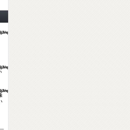
es/gorgeous_tcd013/single.php
es/gorgeous_tcd013/single.php
い
es/gorgeous_tcd013/single.php
株
い