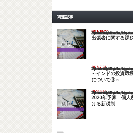
関連記事
2011-10-27
Warning
: Undefined array key "show_category" in
/home/netst/kuno-cpa.co.jp/public_html/ind
on line
183
出張者に関する課
2018-7-27
Warning
: Undefined array key "show_category" in
/home/netst/kuno-cpa.co.jp/public_html/ind
on line
183
～インドの投資環
について③～
2020-3-13
Warning
: Undefined array key "show_category" in
/home/netst/kuno-cpa.co.jp/public_html/ind
on line
183
2020年予算 個
ける新税制