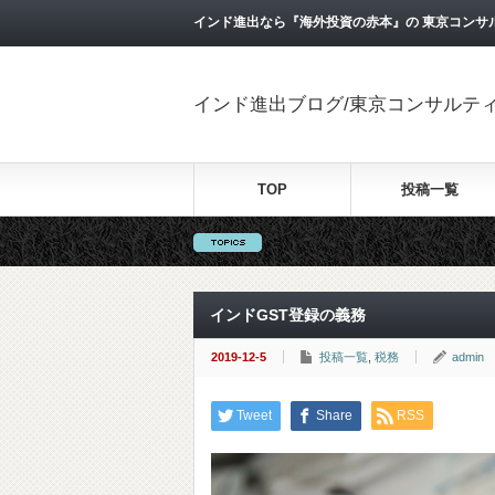
インド進出なら『海外投資の赤本』の 東京コンサ
インド進出ブログ/東京コンサルテ
TOP
投稿一覧
インドGST登録の義務
2019-12-5
投稿一覧
,
税務
admin
Tweet
Share
RSS