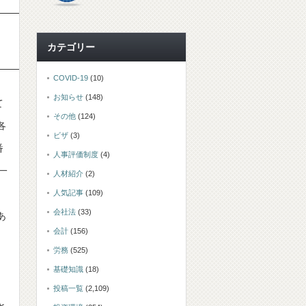
カテゴリー
COVID-19
(10)
お知らせ
(148)
て
その他
(124)
各
ビザ
(3)
番
人事評価制度
(4)
一
人材紹介
(2)
人気記事
(109)
会社法
(33)
あ
会計
(156)
労務
(525)
基礎知識
(18)
投稿一覧
(2,109)