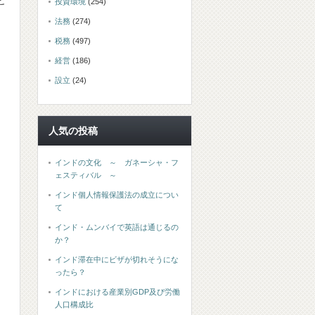
と
投資環境
(254)
法務
(274)
税務
(497)
経営
(186)
設立
(24)
人気の投稿
インドの文化 ～ ガネーシャ・フ
ェスティバル ～
インド個人情報保護法の成立につい
て
インド・ムンバイで英語は通じるの
か？
インド滞在中にビザが切れそうにな
ったら？
インドにおける産業別GDP及び労働
人口構成比