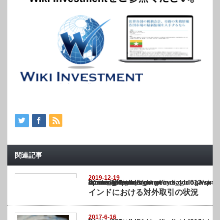
関連記事
2019-12-19
Warning
: Undefined array key "show_category" in
/home/netst/kuno-cpa.co.jp/public_html/india_blog/wp-content/themes/gorgeous_tcd0
on line
183
インドにおける対外取引の状況
2017-6-16