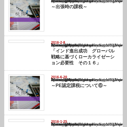
Warning
: Undefined array key "show_category" in
/home/netst/kuno-cpa.co.jp/public_html/india_blog/wp-content/themes/gorgeous_tcd0
on line
183
～出張時の課税～
2016-2-8
Warning
: Undefined array key "show_category" in
/home/netst/kuno-cpa.co.jp/public_html/india_blog/wp-content/themes/gorgeous_tcd0
on line
183
「インド進出成功 グローバル
戦略に基づくローカライゼーシ
ョン必要性 その１６」
2016-6-20
Warning
: Undefined array key "show_category" in
/home/netst/kuno-cpa.co.jp/public_html/india_blog/wp-content/themes/gorgeous_tcd0
on line
183
～PE認定課税について⑥～
2016-1-25
Warning
: Undefined array key "show_category" in
/home/netst/kuno-cpa.co.jp/public_html/india_blog/wp-content/themes/gorgeous_tcd0
on line
183