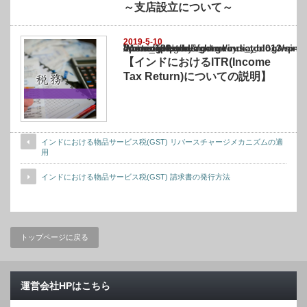
～支店設立について～
2019-5-10
Warning
: Undefined array key "show_category" in
/home/netst/kuno-cpa.co.jp/public_html/india_blog/wp-content/themes/gorgeous_tcd0
on line
183
【インドにおけるITR(Income
Tax Return)についての説明】
インドにおける物品サービス税(GST) リバースチャージメカニズムの適
用
インドにおける物品サービス税(GST) 請求書の発行方法
トップページに戻る
運営会社HPはこちら