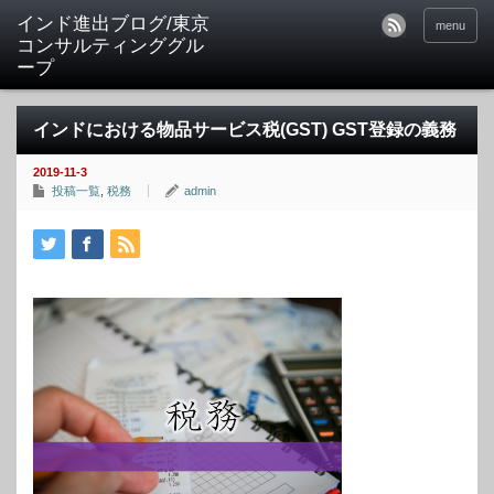
インド進出ブログ/東京
menu
コンサルティンググル
ープ
インドにおける物品サービス税(GST) GST登録の義務
2019-11-3
投稿一覧
,
税務
admin