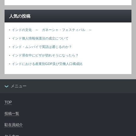
人気の投稿
インドの文化 ～ ガネーシャ・フェスティバル ～
インド個人情報保護法の成立について
インド・ムンバイで英語は通じるのか？
インド滞在中にビザが切れそうになったら？
インドにおける産業別GDP及び労働人口構成比
メニュー
TOP
投稿一覧
駐在員紹介