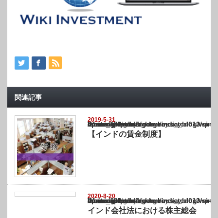
関連記事
2019-5-31
Warning
: Undefined array key "show_category" in
/home/netst/kuno-cpa.co.jp/public_html/india_blog/wp-content/themes/gorgeous_tcd0
on line
183
【インドの賃金制度】
2020-8-20
Warning
: Undefined array key "show_category" in
/home/netst/kuno-cpa.co.jp/public_html/india_blog/wp-content/themes/gorgeous_tcd0
on line
183
インド会社法における株主総会