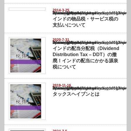
2014-3-25
Warning
: Undefined array key "show_category" in
/home/netst/kuno-cpa.co.jp/public_html/india_blog/wp-content/themes/gorgeous_tcd0
on line
183
インドの物品税・サービス税の
支払いについて
2020-7-31
Warning
: Undefined array key "show_category" in
/home/netst/kuno-cpa.co.jp/public_html/india_blog/wp-content/themes/gorgeous_tcd0
on line
183
インドの配当分配税（Dividend
Distribution Tax – DDT）の撤
廃！インドの配当にかかる源泉
税について
2019-11-16
Warning
: Undefined array key "show_category" in
/home/netst/kuno-cpa.co.jp/public_html/india_blog/wp-content/themes/gorgeous_tcd0
on line
183
タックスヘイブンとは