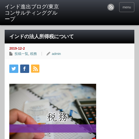
インド進出ブログ/東京
menu
コンサルティンググル
ープ
インドの法人所得税について
2019-12-2
投稿一覧
,
税務
admin