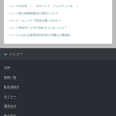
インドの文化 ～ ガネーシャ・フェスティバル ～
インド個人情報保護法の成立について
インド・ムンバイで英語は通じるのか？
インド滞在中にビザが切れそうになったら？
インドにおける産業別GDP及び労働人口構成比
メニュー
TOP
投稿一覧
駐在員紹介
セミナー
運営会社
拠点紹介