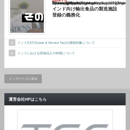
2024-7-5
Warning
: Undefined array key "show_category" in
/home/netst/kuno-cpa.co.jp/public_html/india_blog/wp-content/themes/gorgeous_tcd0
on line
183
インド向け輸出食品の製造施設
登録の義務化
インドGST(Goods & Service Tax)の課税対象について
インドにおける現地法人の特徴について
トップページに戻る
運営会社HPはこちら