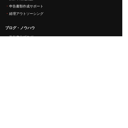
申告書類作成サポート
経理アウトソーシング
ブログ・ノウハウ
海外進出ブログ
中小企業の社長ブログ
セミナー
海外投資情報
出版書籍
新着情報
採用情報
資料請求
お問い合わせ
パートナー