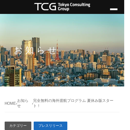
お知らせ
お知ら
完全無料の海外渡航プログラム 夏休み版スター
HOME
›
›
せ
ト！
カテゴリー
プレスリリース