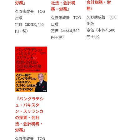
会計税務・労
社法・会計税
労務』
務』
務・労務』
久野康成著 TCG
久野康成著 TCG
久野康成著 TCG
出版
出版
出版
定価（本体3,400
定価（本体4,500
定価（本体4,500
円＋税）
円＋税）
円＋税）
『バングラデシ
ュ・パキスタ
ン・スリランカ
の投資・会社
法・会計税務・
労務』
久野康成著 TCG