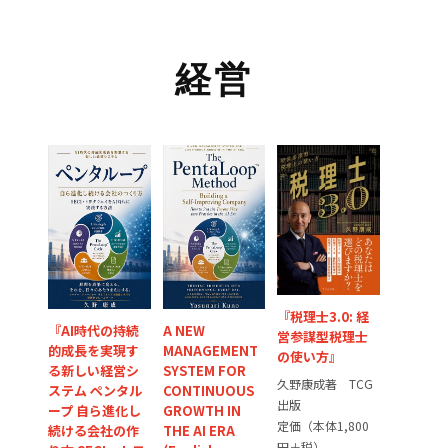
経営
『税理士3.0: 経
『AI時代の持続
A NEW
営参謀型税理士
的成長を実現す
MANAGEMENT
の使い方』
る新しい経営シ
SYSTEM FOR
久野康成著 TCG
ステム ペンタル
CONTINUOUS
出版
ープ 自ら進化し
GROWTH IN
定価（本体1,800
続ける会社の作
THE AI ERA
円＋税）