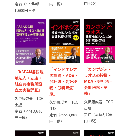
円＋税）
円＋税）
定価（Kindle版
1,600円＋税）
『カンボジア・
『インドネシア
『ASEAN各国現
ラオスの投資・
の投資・M&A・
地法人・支店・
M&A・会社法・
会社法・会計税
駐在員事務所設
会計税務・労
務・労務 改訂
立の実務詳細』
務』
版』
久野康成著 TCG
久野康成著 TCG
久野康成著 TCG
出版
出版
出版
定価（本体3,600
定価（本体3,600
定価（本体3,600
円＋税）
円＋税）
円＋税）