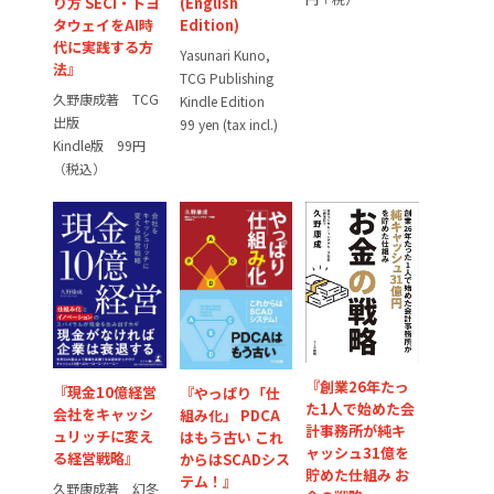
り方 SECI・トヨ
(English
タウェイをAI時
Edition)
代に実践する方
Yasunari Kuno,
法』
TCG Publishing
久野康成著 TCG
Kindle Edition
出版
99 yen (tax incl.)
Kindle版 99円
（税込）
『創業26年たっ
『現金10億経営
『やっぱり「仕
た1人で始めた会
会社をキャッシ
組み化」 PDCA
計事務所が純キ
ュリッチに変え
はもう古い これ
ャッシュ31億を
る経営戦略』
からはSCADシス
貯めた仕組み お
テム！』
久野康成著 幻冬