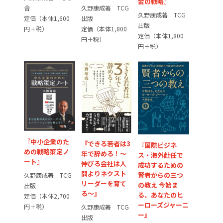
金の戦略』
久野康成著 TCG
舎
久野康成著 TCG
出版
定価（本体1,600
出版
定価（本体1,800
円＋税）
定価（本体1,800
円＋税）
円＋税）
『中小企業のた
『できる若者は3
『国際ビジネ
めの戦略策定ノ
年で辞める！〜
ス・海外赴任で
ート』
伸びる会社は人
成功するための
間よりネクスト
賢者からの三つ
久野康成著 TCG
リーダーを育て
の教え 今始ま
出版
る〜』
る、あなたのヒ
定価（本体2,700
ーローズジャーニ
円＋税）
久野康成著 TCG
ー』
出版