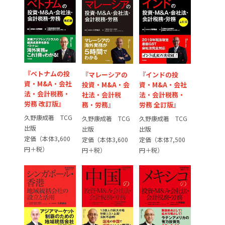
『ベトナムの投
『インドの投
『マレーシアの
資・M&A・会社
資・M&A・会社
投資・M&A・会
法・会計税務・
法・会計税務・
社法・会計税
労務 改訂版』
労務 全訂版』
務・労務』
久野康成著 TCG
久野康成著 TCG
久野康成著 TCG
出版
出版
出版
定価（本体3,600
定価（本体7,500
定価（本体3,600
円＋税）
円＋税）
円＋税）