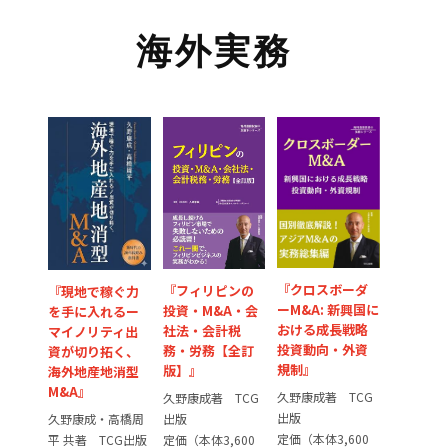
海外実務
『クロスボーダ
『フィリピンの
『現地で稼ぐ⼒
ーM&A: 新興国に
投資・M&A・会
を⼿に⼊れるー
おける成長戦略
社法・会計税
マイノリティ出
投資動向・外資
務・労務【全訂
資が切り拓く、
規制』
版】』
海外地産地消型
M&A』
久野康成著 TCG
久野康成著 TCG
出版
出版
久野康成・高橋周
定価（本体3,600
定価（本体3,600
平 共著 TCG出版