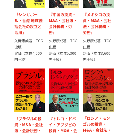
『シンガポー
『メキシコの投
『中国の投資・
ル・香港 地域統
資・M&A・会社
M&A・会社法・
括会社の設立と
法・会計税務・
会計税務・労
活用』
労務』
務』
久野康成著 TCG
久野康成著 TCG
久野康成著 TCG
出版
出版
出版
定価（本体4,500
定価（本体3,600
定価（本体5,300
円＋税）
円＋税）
円＋税）
『ロシア・モン
『トルコ・ドバ
『ブラジルの投
ゴルの投資・
イ・アブダビの
資・M&A・会社
M&A・会社法・
投資・M&A・会
法・会計税務・