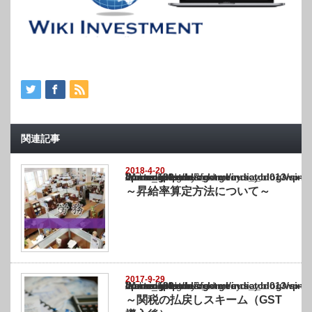
関連記事
2018-4-20
Warning
: Undefined array key "show_category" in
/home/netst/kuno-cpa.co.jp/public_html/india_blog/wp-content/themes/gorgeous_tcd0
on line
183
～昇給率算定方法について～
2017-9-29
Warning
: Undefined array key "show_category" in
/home/netst/kuno-cpa.co.jp/public_html/india_blog/wp-content/themes/gorgeous_tcd0
on line
183
～関税の払戻しスキーム（GST