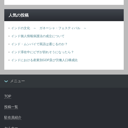
人気の投稿
インドの文化 ～ ガネーシャ・フェスティバル ～
インド個人情報保護法の成立について
インド・ムンバイで英語は通じるのか？
インド滞在中にビザが切れそうになったら？
インドにおける産業別GDP及び労働人口構成比
メニュー
TOP
投稿一覧
駐在員紹介
セミナー