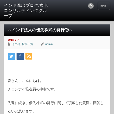
インド進出ブログ/東京
menu
コンサルティンググル
ープ
～インド法人の優先株式の発行②～
2018-9-7
その他
,
投稿一覧
admin
皆さん、こんにちは。
チェンナイ駐在員の中村です。
先週に続き、優先株式の発行に関して頂戴した質問に回答し
たいと思います。