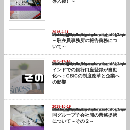
導入後）～
2016-4-11
Warning
: Undefined array key "show_category" in
/home/netst/kuno-cpa.co.jp/public_html/india_blog/wp-content/themes/gorgeous_tcd0
on line
183
～駐在員事務所の報告義務につ
いて～
2025-11-14
Warning
: Undefined array key "show_category" in
/home/netst/kuno-cpa.co.jp/public_html/india_blog/wp-content/themes/gorgeous_tcd0
on line
183
インドでの銀行口座登録が自動
化へ：CBICの制度改革と企業へ
の影響
2018-10-19
Warning
: Undefined array key "show_category" in
/home/netst/kuno-cpa.co.jp/public_html/india_blog/wp-content/themes/gorgeous_tcd0
on line
183
同グループ子会社間の業務提携
について～その２～