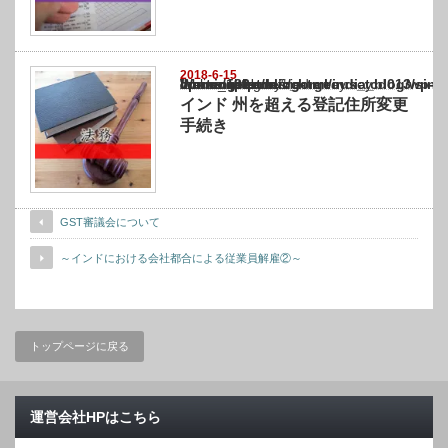
2018-6-15
Warning
: Undefined array key "show_category" in
/home/netst/kuno-cpa.co.jp/public_html/india_blog/wp-content/themes/gorgeous_tcd0
on line
183
インド 州を超える登記住所変更
手続き
GST審議会について
～インドにおける会社都合による従業員解雇②～
トップページに戻る
運営会社HPはこちら