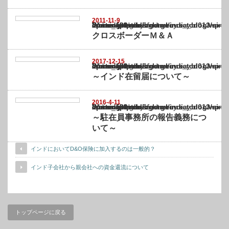
2011-11-9
Warning
: Undefined array key "show_category" in
/home/netst/kuno-cpa.co.jp/public_html/india_blog/wp-content/themes/gorgeous_tcd0
on line
183
クロスボーダーＭ＆Ａ
2017-12-15
Warning
: Undefined array key "show_category" in
/home/netst/kuno-cpa.co.jp/public_html/india_blog/wp-content/themes/gorgeous_tcd0
on line
183
～インド在留届について～
2016-4-11
Warning
: Undefined array key "show_category" in
/home/netst/kuno-cpa.co.jp/public_html/india_blog/wp-content/themes/gorgeous_tcd0
on line
183
～駐在員事務所の報告義務につ
いて～
インドにおいてD&O保険に加入するのは一般的？
インド子会社から親会社への資金還流について
トップページに戻る