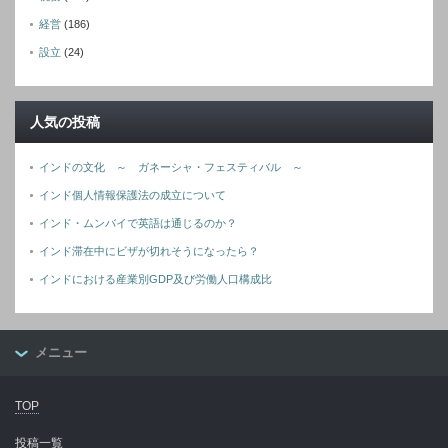
経営
(186)
設立
(24)
人気の投稿
インドの文化 ～ ガネーシャ・フェスティバル ～
インド個人情報保護法の成立について
インド・ムンバイで英語は通じるのか？
インド滞在中にビザが切れそうになったら？
インドにおける産業別GDP及び労働人口構成比
メニュー
TOP
投稿一覧