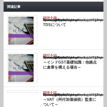
関連記事
2019-3-29
Warning
: Undefined array key "show_category" in
/home/netst/kuno-cpa.co.jp/public_html/india_blog/wp-content/themes/gorgeous_tcd0
on line
183
TDSについて
2017-3-13
Warning
: Undefined array key "show_category" in
/home/netst/kuno-cpa.co.jp/public_html/india_blog/wp-content/themes/gorgeous_tcd0
on line
183
～インドGST基礎知識：他拠点
に倉庫を構える場合～
2016-1-12
Warning
: Undefined array key "show_category" in
/home/netst/kuno-cpa.co.jp/public_html/india_blog/wp-content/themes/gorgeous_tcd0
on line
183
～VAT（州付加価値税）監査に
ついて～