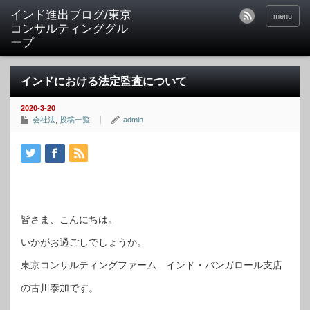
インド進出ブログ/東京
menu
コンサルティンググル
ープ
インドにおける法定監査について
2020-3-20
会社法
,
投稿一覧
admin
皆さま、こんにちは。
いかがお過ごしでしょうか。
東京コンサルティングファーム インド・バンガロール支店
の古川泰加です。