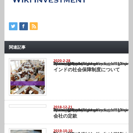
関連記事
2020-2-28
Warning
: Undefined array key "show_category" in
/home/netst/kuno-cpa.co.jp/public_html/india_blog/wp-content/themes/gorgeous_tcd0
on line
183
インドの社会保障制度について
2018-12-21
Warning
: Undefined array key "show_category" in
/home/netst/kuno-cpa.co.jp/public_html/india_blog/wp-content/themes/gorgeous_tcd0
on line
183
会社の定款
2019-10-10