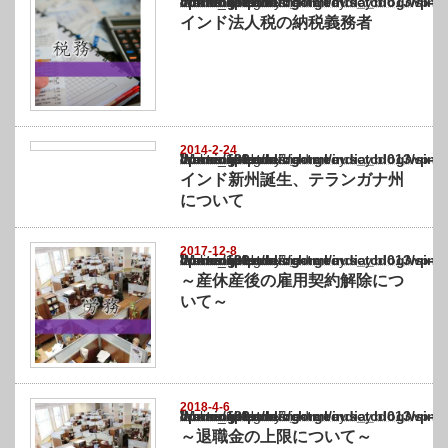
Warning
: Undefined array key "show_category" in
/home/netst/kuno-cpa.co.jp/public_html/india_blog/wp-content/themes/gorgeous_tcd0
on line
183
インド法人税の納税義務者
2014-2-24
Warning
: Undefined array key "show_category" in
/home/netst/kuno-cpa.co.jp/public_html/india_blog/wp-content/themes/gorgeous_tcd0
on line
183
インド新州誕生、テランガナ州
について
2017-12-8
Warning
: Undefined array key "show_category" in
/home/netst/kuno-cpa.co.jp/public_html/india_blog/wp-content/themes/gorgeous_tcd0
on line
183
～産休産後の雇用契約解除につ
いて～
2018-4-6
Warning
: Undefined array key "show_category" in
/home/netst/kuno-cpa.co.jp/public_html/india_blog/wp-content/themes/gorgeous_tcd0
on line
183
～退職金の上限について～