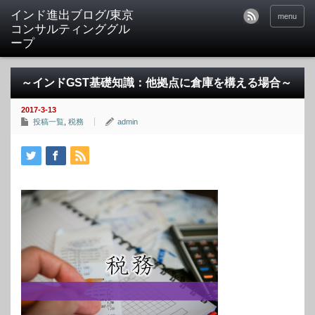
インド進出ブログ/東京
menu
コンサルティンググル
ープ
～インドGST基礎知識：他拠点に倉庫を構える場合～
2017-3-13
投稿一覧
,
税務
admin