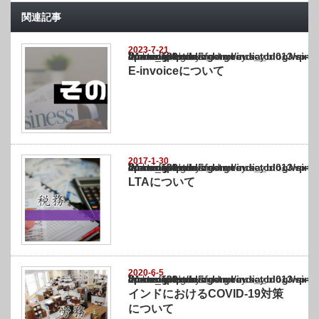
関連記事
2023-7-21
Warning
: Undefined array key "show_category" in
/home/netst/kuno-cpa.co.jp/public_html/india_blog/wp-content/themes/gorgeous_tcd0
on line
183
E-invoiceについて
2017-1-30
Warning
: Undefined array key "show_category" in
/home/netst/kuno-cpa.co.jp/public_html/india_blog/wp-content/themes/gorgeous_tcd0
on line
183
LTAについて
2020-6-5
Warning
: Undefined array key "show_category" in
/home/netst/kuno-cpa.co.jp/public_html/india_blog/wp-content/themes/gorgeous_tcd0
on line
183
インドにおけるCOVID-19対策
について