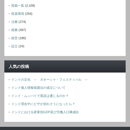
投稿一覧
(2,109)
投資環境
(254)
法務
(274)
税務
(497)
経営
(186)
設立
(24)
人気の投稿
インドの文化 ～ ガネーシャ・フェスティバル ～
インド個人情報保護法の成立について
インド・ムンバイで英語は通じるのか？
インド滞在中にビザが切れそうになったら？
インドにおける産業別GDP及び労働人口構成比