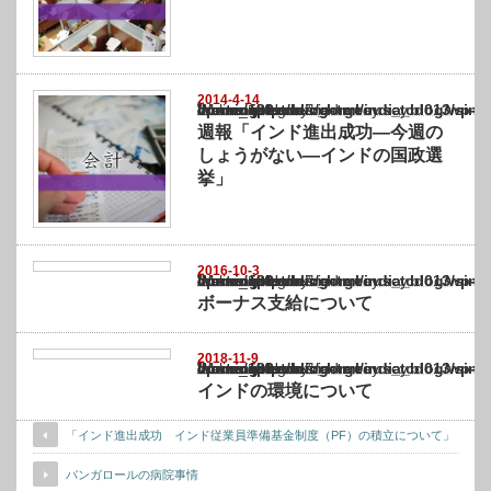
2014-4-14
Warning
: Undefined array key "show_category" in
/home/netst/kuno-cpa.co.jp/public_html/india_blog/wp-content/themes/gorgeous_tcd0
on line
183
週報「インド進出成功―今週の
しょうがない―インドの国政選
挙」
2016-10-3
Warning
: Undefined array key "show_category" in
/home/netst/kuno-cpa.co.jp/public_html/india_blog/wp-content/themes/gorgeous_tcd0
on line
183
ボーナス支給について
2018-11-9
Warning
: Undefined array key "show_category" in
/home/netst/kuno-cpa.co.jp/public_html/india_blog/wp-content/themes/gorgeous_tcd0
on line
183
インドの環境について
「インド進出成功 インド従業員準備基金制度（PF）の積立について」
バンガロールの病院事情