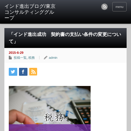
インド進出ブログ/東京
menu
コンサルティンググル
ープ
「インド進出成功 契約書の支払い条件の変更につい
て」
2015-6-29
投稿一覧
,
税務
admin