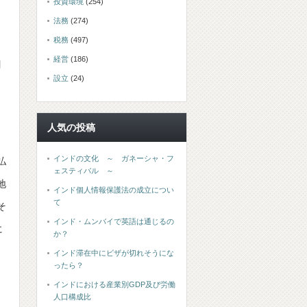
投資環境
(254)
法務
(274)
税務
(497)
。
経営
(186)
割
設立
(24)
人気の投稿
インドの文化 ～ ガネーシャ・フ
払
ェスティバル ～
地
インド個人情報保護法の成立につい
て
そ
インド・ムンバイで英語は通じるの
に
か？
インド滞在中にビザが切れそうにな
ったら？
インドにおける産業別GDP及び労働
人口構成比