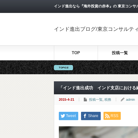
インド進出なら『海外投資の赤本』の 東京コンサ
インド進出ブログ/東京コンサルテ
TOP
投稿一覧
「インド進出成功 インド支店における
2015-4-21
投稿一覧
,
税務
admin
Tweet
Share
RSS