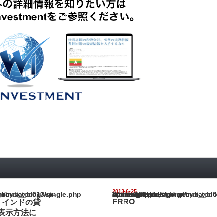
2013-6-25
ia_blog/wp-content/themes/gorgeous_tcd013/single.php
Warning
: Undefined array key "show_category" in
/home/netst/kuno-cpa.co.jp/public_html/india_blog/wp-content/them
on line
183
FRRO
 インドの貸
表示方法に