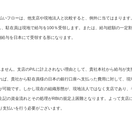
払いフローは、他支店や現地法人と比較すると、例外に当てはまります
し、駐在員は現地で給与を100％受領します。または、給与総額の一定
本側給与を日本にて受領する形になります。
れません。支店のP/Lに計上されない理由として、貴社本社から給与が支
れば、貴社から駐在員様の日本の銀行口座へ支払った費用に対して、現
が可能です。しかし現在の組織形態が、現地法人ではなく支店であり、
上記の資金流れとその処理がRBIの規定上困難となります。よって支店
り支払いを行う必要がございます。