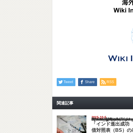
Tweet
Share
RSS
関連記事
2015-10-5
Warning
: Undefined array key "show_category" in
/home/netst/kuno-cpa.co.jp/public_html/ind
on line
183
「インド進出成功
借対照表（BS）の