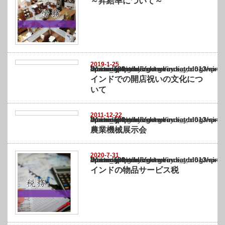
～昇給率について～
2019-1-25
Warning
: Undefined array key "show_category" in
/home/netst/kuno-cpa.co.jp/public_html/india_blog/wp-content/themes/gorgeous_tcd0
on line
183
インドでの開店祝いの文化につ
いて
2011-12-22
Warning
: Undefined array key "show_category" in
/home/netst/kuno-cpa.co.jp/public_html/india_blog/wp-content/themes/gorgeous_tcd0
on line
183
農業機械展示会
2020-7-31
Warning
: Undefined array key "show_category" in
/home/netst/kuno-cpa.co.jp/public_html/india_blog/wp-content/themes/gorgeous_tcd0
on line
183
インドの物品サービス税