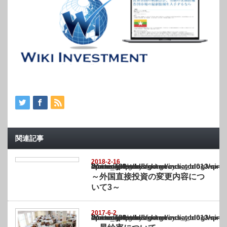
関連記事
2018-2-16
Warning
: Undefined array key "show_category" in
/home/netst/kuno-cpa.co.jp/public_html/india_blog/wp-content/themes/gorgeous_tcd0
on line
183
～外国直接投資の変更内容につ
いて3～
2017-6-2
Warning
: Undefined array key "show_category" in
/home/netst/kuno-cpa.co.jp/public_html/india_blog/wp-content/themes/gorgeous_tcd0
on line
183