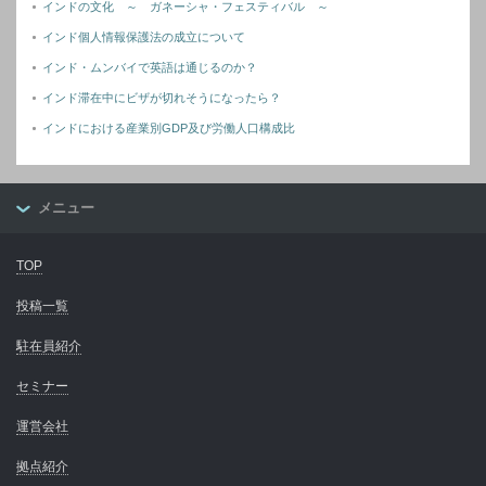
インドの文化 ～ ガネーシャ・フェスティバル ～
インド個人情報保護法の成立について
インド・ムンバイで英語は通じるのか？
インド滞在中にビザが切れそうになったら？
インドにおける産業別GDP及び労働人口構成比
メニュー
TOP
投稿一覧
駐在員紹介
セミナー
運営会社
拠点紹介