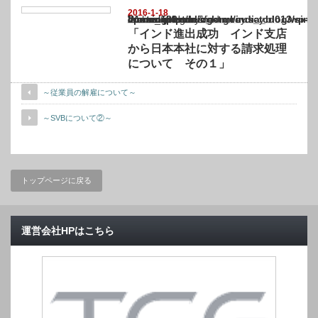
2016-1-18
Warning
: Undefined array key "show_category" in
/home/netst/kuno-cpa.co.jp/public_html/india_blog/wp-content/themes/gorgeous_tcd0
on line
183
「インド進出成功 インド支店
から日本本社に対する請求処理
について その１」
～従業員の解雇について～
～SVBについて②～
トップページに戻る
運営会社HPはこちら