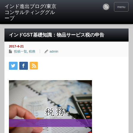
インド進出ブログ/東京
menu
コンサルティンググル
ープ
インドGST基礎知識：物品サービス税の申告
2017-4-21
投稿一覧
,
税務
admin