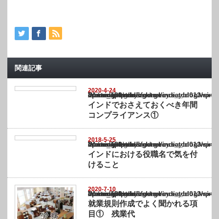
関連記事
2020-4-24
Warning
: Undefined array key "show_category" in
/home/netst/kuno-cpa.co.jp/public_html/india_blog/wp-content/themes/gorgeous_tcd0
on line
183
インドでおさえておくべき年間
コンプライアンス①
2018-5-25
Warning
: Undefined array key "show_category" in
/home/netst/kuno-cpa.co.jp/public_html/india_blog/wp-content/themes/gorgeous_tcd0
on line
183
インドにおける役職名で気を付
けること
2020-7-10
Warning
: Undefined array key "show_category" in
/home/netst/kuno-cpa.co.jp/public_html/india_blog/wp-content/themes/gorgeous_tcd0
on line
183
就業規則作成でよく聞かれる項
目① 残業代