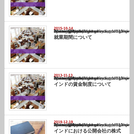
2015-10-14
Warning
: Undefined array key "show_category" in
/home/netst/kuno-cpa.co.jp/public_html/india_blog/wp-content/themes/gorgeous_tcd0
on line
183
就業期間について
2013-11-13
Warning
: Undefined array key "show_category" in
/home/netst/kuno-cpa.co.jp/public_html/india_blog/wp-content/themes/gorgeous_tcd0
on line
183
インドの賃金制度について
2019-12-19
Warning
: Undefined array key "show_category" in
/home/netst/kuno-cpa.co.jp/public_html/india_blog/wp-content/themes/gorgeous_tcd0
on line
183
インドにおける公開会社の株式