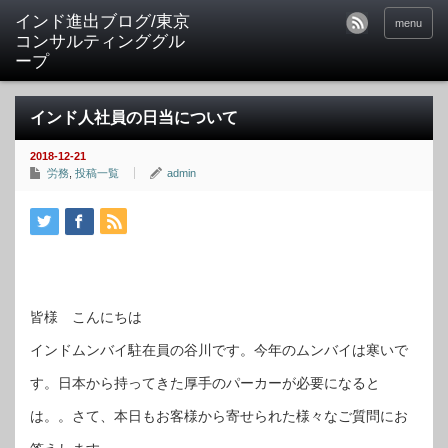
インド進出ブログ/東京
menu
コンサルティンググル
ープ
インド人社員の日当について
2018-12-21
労務
,
投稿一覧
admin
皆様 こんにちは
インドムンバイ駐在員の谷川です。今年のムンバイは寒いで
す。日本から持ってきた厚手のパーカーが必要になると
は。。さて、本日もお客様から寄せられた様々なご質問にお