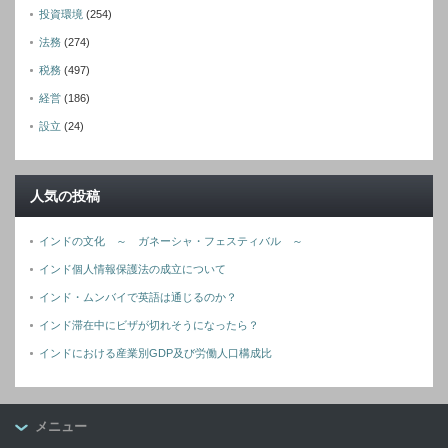
投資環境
(254)
法務
(274)
税務
(497)
経営
(186)
設立
(24)
人気の投稿
インドの文化 ～ ガネーシャ・フェスティバル ～
インド個人情報保護法の成立について
インド・ムンバイで英語は通じるのか？
インド滞在中にビザが切れそうになったら？
インドにおける産業別GDP及び労働人口構成比
メニュー