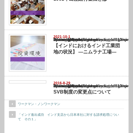
2021-10-1
Warning
: Undefined array key "show_category" in
/home/netst/kuno-cpa.co.jp/public_html/india_blog/wp-content/themes/gorgeous_tcd0
on line
183
【インドにおけるインド工業団
地の状況】 ―ニムラナ工場―
2016-8-29
Warning
: Undefined array key "show_category" in
/home/netst/kuno-cpa.co.jp/public_html/india_blog/wp-content/themes/gorgeous_tcd0
on line
183
SVB制度の変更点について
ワークマン・ノンワークマン
「インド進出成功 インド支店から日本本社に対する請求処理につい
て その１」