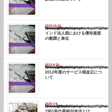
2019-10-15
Warning
: Undefined array key "show_category" in
/home/netst/kuno-cpa.co.jp/public_html/india_blog/wp-content/themes/gorgeous_tcd0
on line
183
インド法人税における償却資産
の範囲と単位
2012-8-20
Warning
: Undefined array key "show_category" in
/home/netst/kuno-cpa.co.jp/public_html/india_blog/wp-content/themes/gorgeous_tcd0
on line
183
2012年度のサービス税改正につ
いて
2020-3-6
Warning
: Undefined array key "show_category" in
/home/netst/kuno-cpa.co.jp/public_html/india_blog/wp-content/themes/gorgeous_tcd0
on line
183
1961年出産給付金法とは