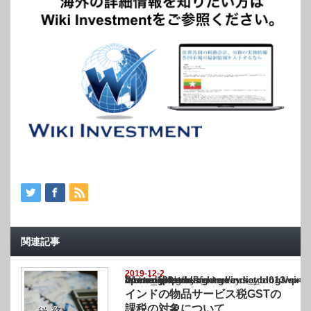
関連記事
2019-12-2
Warning
: Undefined array key "show_category" in
/home/netst/kuno-cpa.co.jp/public_html/india_blog/wp-content/themes/gorgeous_tcd0
on line
183
インドの物品サービス税GSTの
課税の対象について