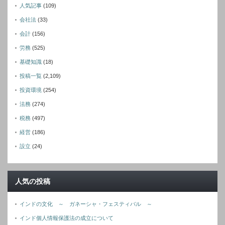
人気記事
(109)
会社法
(33)
会計
(156)
労務
(525)
基礎知識
(18)
投稿一覧
(2,109)
投資環境
(254)
法務
(274)
税務
(497)
経営
(186)
設立
(24)
人気の投稿
インドの文化 ～ ガネーシャ・フェスティバル ～
インド個人情報保護法の成立について