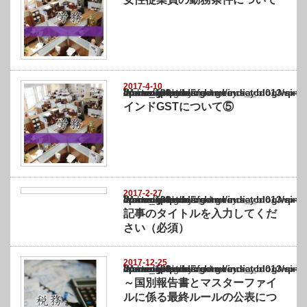
2017-4-10
Warning
: Undefined array key "show_category" in
/home/netst/kuno-cpa.co.jp/public_html/india_blog/wp-content/themes/gorgeous_tcd0
on line
183
インドGSTについて⑤
2017-2-27
Warning
: Undefined array key "show_category" in
/home/netst/kuno-cpa.co.jp/public_html/india_blog/wp-content/themes/gorgeous_tcd0
on line
183
記事のタイトルを入力してくだ
さい（必須）
2017-12-25
Warning
: Undefined array key "show_category" in
/home/netst/kuno-cpa.co.jp/public_html/india_blog/wp-content/themes/gorgeous_tcd0
on line
183
～国別報告書とマスターファイ
ルに係る最終ルールの公表につ