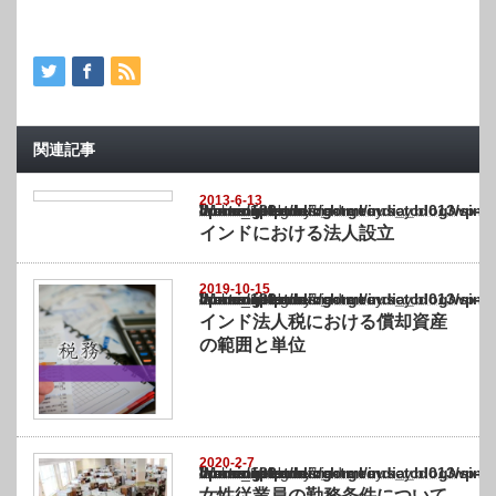
関連記事
2013-6-13
Warning
: Undefined array key "show_category" in
/home/netst/kuno-cpa.co.jp/public_html/india_blog/wp-content/themes/gorgeous_tcd0
on line
183
インドにおける法人設立
2019-10-15
Warning
: Undefined array key "show_category" in
/home/netst/kuno-cpa.co.jp/public_html/india_blog/wp-content/themes/gorgeous_tcd0
on line
183
インド法人税における償却資産
の範囲と単位
2020-2-7
Warning
: Undefined array key "show_category" in
/home/netst/kuno-cpa.co.jp/public_html/india_blog/wp-content/themes/gorgeous_tcd0
on line
183
女性従業員の勤務条件について