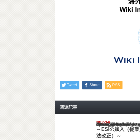
Tweet
Share
RSS
関連記事
2017-3-6
Warning
: Undefined array key "show_category" in
/home/netst/kuno-cpa.co.jp/public_html/ind
on line
183
～ESIの加入（従
法改正）～