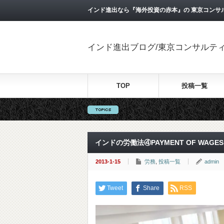
インド進出なら『海外投資の赤本』の 東京コンサ
インド進出ブログ/東京コンサルテ
TOP
投稿一覧
インドの労働法④PAYMENT OF WAGES A
2013-1-15
労務
,
投稿一覧
admin
Tweet
Share
RSS