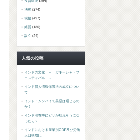
投資環境
(254)
法務
(274)
税務
(497)
経営
(186)
設立
(24)
人気の投稿
インドの文化 ～ ガネーシャ・フ
ェスティバル ～
インド個人情報保護法の成立につい
て
インド・ムンバイで英語は通じるの
か？
インド滞在中にビザが切れそうにな
ったら？
インドにおける産業別GDP及び労働
人口構成比