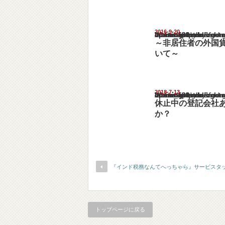
2016-9-20
Warning
: Undefined array key "show_category" in
/home/netst/kuno-cpa.co.jp/public_html/ind
on line
183
～非居住者の外国
いて～
2018-7-13
Warning
: Undefined array key "show_category" in
/home/netst/kuno-cpa.co.jp/public_html/ind
on line
183
休止中の登記会社
か？
『インド税務なんてへっちゃら』サービスタ
トップページに戻る