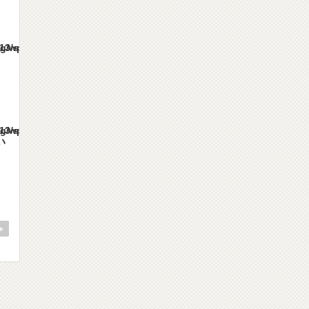
es/gorgeous_tcd013/single.php
es/gorgeous_tcd013/single.php
い