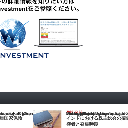
2019-12-19
ia_blog/wp-content/themes/gorgeous_tcd013/single.php
Warning
: Undefined array key "show_category" in
/home/netst/kuno-cpa.co.jp/public_html/india_blog/wp-content/them
on line
183
業員国家保険
インドにおける株主総会の招
権者と召集時期