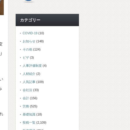
カテゴリー
COVID-19
(10)
お知らせ
(148)
変
その他
(124)
り
ビザ
(3)
人事評価制度
(4)
人材紹介
(2)
い
人気記事
(109)
み
会社法
(33)
会計
(156)
労務
(525)
れ
基礎知識
(18)
投稿一覧
(2,109)