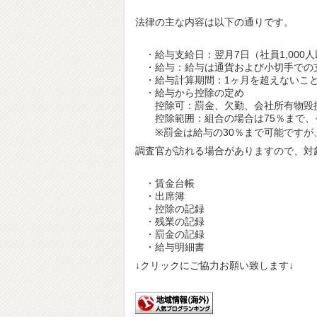
法律の主な内容は以下の通りです。
・給与支給日：翌月7日（社員1,000
・給与：給与は通貨および小切手での
・給与計算期間：1ヶ月を超えないこ
・給与から控除の定め
控除可：罰金、欠勤、会社所有物毀
控除範囲：組合の場合は75％まで、
※罰金は給与の30％まで可能ですが
調査官が訪れる場合がありますので、対
・賃金台帳
・出席簿
・控除の記録
・残業の記録
・罰金の記録
・給与明細書
↓クリックにご協力お願い致します↓