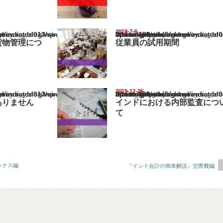
2018-7-6
ia_blog/wp-content/themes/gorgeous_tcd013/single.php
Warning
: Undefined array key "show_category" in
/home/netst/kuno-cpa.co.jp/public_html/india_blog/wp-content/them
on line
183
貨物管理につ
従業員の試用期間
2019-12-26
ia_blog/wp-content/themes/gorgeous_tcd013/single.php
Warning
: Undefined array key "show_category" in
/home/netst/kuno-cpa.co.jp/public_html/india_blog/wp-content/them
on line
183
ありません
インドにおける内部監査につ
て
ックス編
『インド会計の簡単解説』交際費編