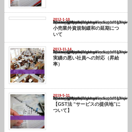
2012-1-10
Warning
: Undefined array key "show_category" in
/home/netst/kuno-cpa.co.jp/public_html/india_blog/wp-content/themes/gorgeous_tcd0
on line
183
小売業外資規制緩和の延期につ
いて
2013-11-14
Warning
: Undefined array key "show_category" in
/home/netst/kuno-cpa.co.jp/public_html/india_blog/wp-content/themes/gorgeous_tcd0
on line
183
実績の悪い社員への対応（昇給
率）
2019-5-31
Warning
: Undefined array key "show_category" in
/home/netst/kuno-cpa.co.jp/public_html/india_blog/wp-content/themes/gorgeous_tcd0
on line
183
【GST法 “サービスの提供地”に
ついて】