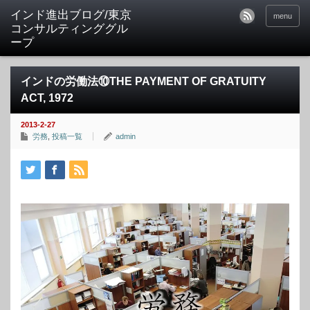
インド進出ブログ/東京
menu
コンサルティンググル
ープ
インドの労働法⑩THE PAYMENT OF GRATUITY
ACT, 1972
2013-2-27
労務
,
投稿一覧
admin