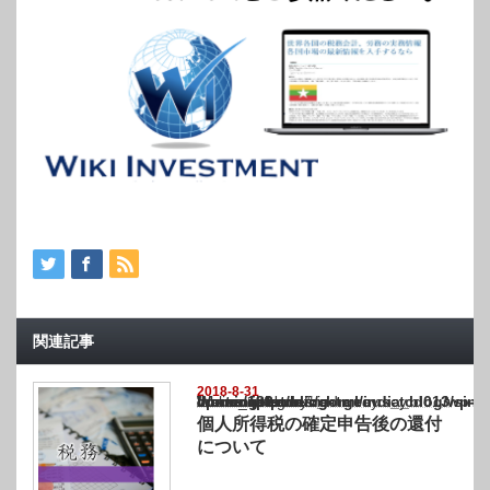
関連記事
2018-8-31
Warning
: Undefined array key "show_category" in
/home/netst/kuno-cpa.co.jp/public_html/india_blog/wp-content/themes/gorgeous_tcd0
on line
183
個人所得税の確定申告後の還付
について