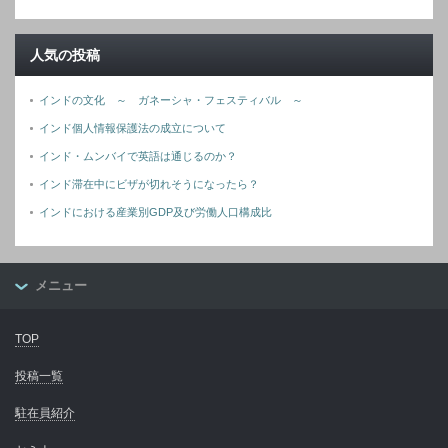
人気の投稿
インドの文化 ～ ガネーシャ・フェスティバル ～
インド個人情報保護法の成立について
インド・ムンバイで英語は通じるのか？
インド滞在中にビザが切れそうになったら？
インドにおける産業別GDP及び労働人口構成比
メニュー
TOP
投稿一覧
駐在員紹介