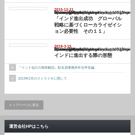
2015-12-21
Warning
: Undefined array key "show_category" in
/home/netst/kuno-cpa.co.jp/public_html/india_blog/wp-content/themes/gorgeous_tcd0
on line
183
「インド進出成功 グローバル
戦略に基づくローカライゼイシ
ョン必要性 その１１」
2019-3-15
Warning
: Undefined array key "show_category" in
/home/netst/kuno-cpa.co.jp/public_html/india_blog/wp-content/themes/gorgeous_tcd0
on line
183
インドに進出する際の形態
『インド会計の簡単解説』駐在員事務所年次申告編
2013年2月のストライキに関して
トップページに戻る
運営会社HPはこちら