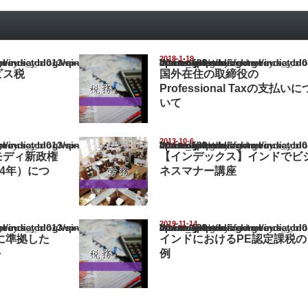
2018-1-19
ia_blog/wp-content/themes/gorgeous_tcd013/single.php
Warning
: Undefined array key "show_category" in
/home/netst/kuno-cpa.co.jp/public_html/india_blog/wp-content/them
on line
183
ビス税
国外在住の取締役の
Professional Taxの支払いに
いて
2013-10-6
ia_blog/wp-content/themes/gorgeous_tcd013/single.php
Warning
: Undefined array key "show_category" in
/home/netst/kuno-cpa.co.jp/public_html/india_blog/wp-content/them
on line
183
モディ新政権
【インデックス】インドでビ
14年）につ
ネスマナー講座
2019-11-14
ia_blog/wp-content/themes/gorgeous_tcd013/single.php
Warning
: Undefined array key "show_category" in
/home/netst/kuno-cpa.co.jp/public_html/india_blog/wp-content/them
on line
183
法に準拠した
インドにおけるPE認定課税の
～
例