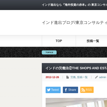
インド進出なら『海外投資の赤本』の 東京コンサ
インド進出ブログ/東京コンサルテ
TOP
投稿一覧
インドの労働法②THE SHOPS AND ESTAB
2012-12-26
労務
,
投稿一覧
admin
Tweet
Share
RSS