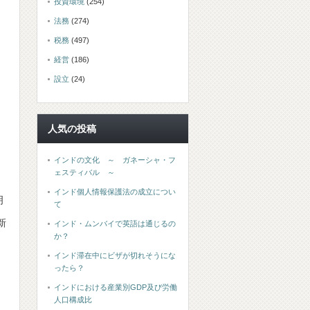
投資環境
(254)
法務
(274)
税務
(497)
経営
(186)
設立
(24)
人気の投稿
インドの文化 ～ ガネーシャ・フ
ェスティバル ～
インド個人情報保護法の成立につい
明
て
新
インド・ムンバイで英語は通じるの
か？
インド滞在中にビザが切れそうにな
ったら？
インドにおける産業別GDP及び労働
人口構成比