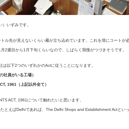
にい）いずみです。
に10メートル先が見えないくらい霧が立ち込めています。これを境にコートが
1月2週目から1月下旬くらいなので、しばらく我慢がつづきそうです。
は以下2つのいずれかのActに従うことになります。
0名以上の社員がいる工場）
S ACT, 1961（上記以外全て）
HMENTS ACT, 1961について触れたいと思います。
lhiであれば、The Delhi Shops and Establishment Actとい