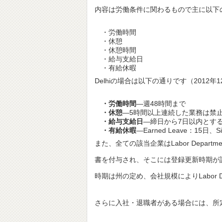
内容は労働条件に関わるもので主に以下
・労働時間
・休憩
・休憩時間
・給与支給日
・有給休暇
Delhiの場合は以下の通りです（2012年
・労働時間
―週48時間まで
・休憩
―5時間以上連続した業務は禁止
・給与支給日
―締日から7日以内とす
・有給休暇
―Earned Leave：15日、Sic
また、全ての該当企業はLabor Departm
書を付与され、そこには登録更新時期が
時期は州の定め、会社規模によりLabor De
さらに入社・退職者がある場合には、所定のフ