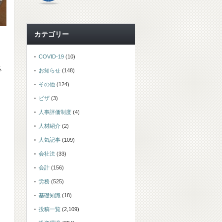
カテゴリー
COVID-19
(10)
必
お知らせ
(148)
その他
(124)
ビザ
(3)
人事評価制度
(4)
人材紹介
(2)
人気記事
(109)
会社法
(33)
会計
(156)
労務
(525)
っ
基礎知識
(18)
投稿一覧
(2,109)