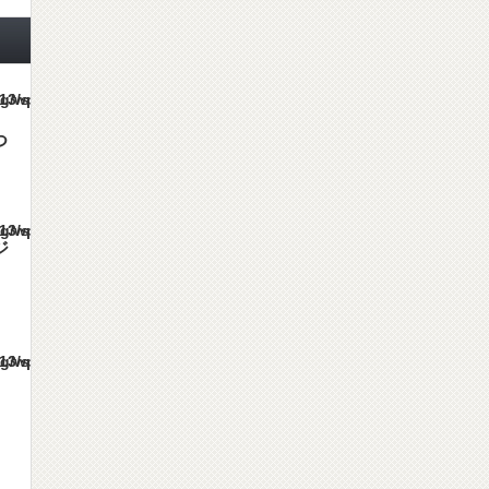
es/gorgeous_tcd013/single.php
つ
es/gorgeous_tcd013/single.php
ジ
es/gorgeous_tcd013/single.php