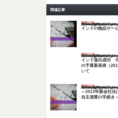
関連記事
2020-7-31
Warning
: Undefined array key "show_category" in
/home/netst/kuno-cpa.co.jp/public_html/ind
on line
183
インドの物品サー
2014-7-14
Warning
: Undefined array key "show_category" in
/home/netst/kuno-cpa.co.jp/public_html/ind
on line
183
インド進出成功 
の予算案発表（20
いて
2018-2-12
Warning
: Undefined array key "show_category" in
/home/netst/kuno-cpa.co.jp/public_html/ind
on line
183
～2013年新会社
自主清算の手続き