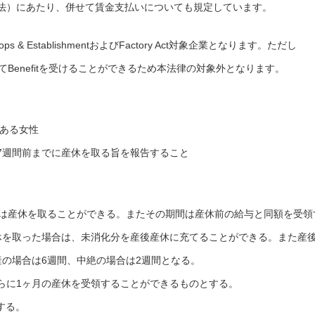
法）にあたり、併せて賃金支払いについても規定しています。
 EstablishmentおよびFactory Act対象企業となります。ただし
にてBenefitを受けることができるため本法律の対象外となります。
がある女性
7週間前までに産休を取る旨を報告すること
間は産休を取ることができる。またその期間は産休前の給与と同額を受領
休を取った場合は、未消化分を産後産休に充てることができる。また産
産の場合は6週間、中絶の場合は2週間となる。
らに1ヶ月の産休を受領することができるものとする。
給する。