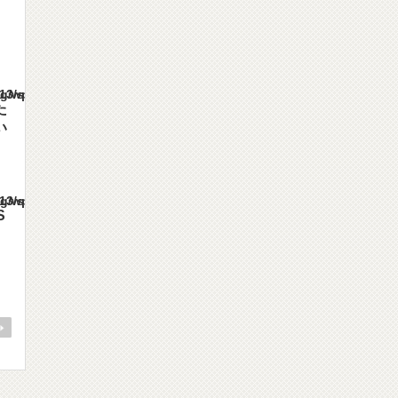
es/gorgeous_tcd013/single.php
た
い
es/gorgeous_tcd013/single.php
S