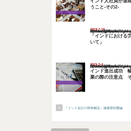
インド人社員が退
うこと-その2-
2019-7-19
Warning
: Undefined array key "show_category" in
/home/netst/kuno-cpa.co.jp/public_html/ind
on line
183
「インドにおける
いて」
2015-3-4
Warning
: Undefined array key "show_category" in
/home/netst/kuno-cpa.co.jp/public_html/ind
on line
183
インド進出成功 
棄の際の注意点 そ
『インド会計の簡単解説』減価償却費編