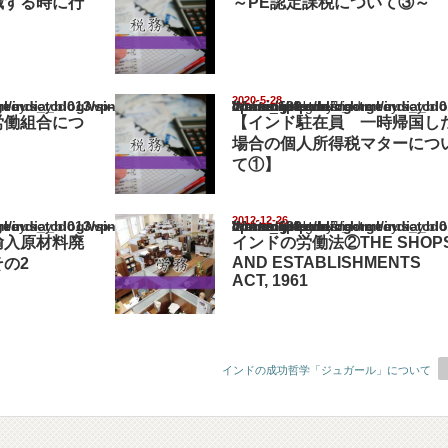
職する時に行
～PE認定課税について③～
2020-5-28
ia_blog/wp-content/themes/gorgeous_tcd013/single.php
Warning
: Undefined array key "show_category" in
/home/netst/kuno-cpa.co.jp/public_html/india_blog/wp-content/them
on line
183
労働組合につ
【インド駐在員 一時帰国し
場合の個人所得税マターにつ
て①】
2012-12-26
ia_blog/wp-content/themes/gorgeous_tcd013/single.php
Warning
: Undefined array key "show_category" in
/home/netst/kuno-cpa.co.jp/public_html/india_blog/wp-content/them
on line
183
輸入原材料廃
インドの労働法②THE SHOP
AND ESTABLISHMENTS
の2
ACT, 1961
インドの成功哲学「ジュガール」について