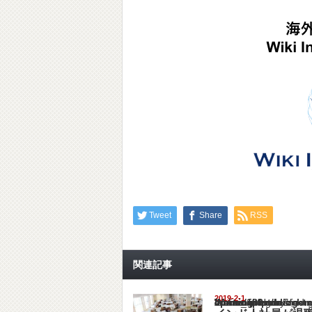
Tweet
Share
RSS
関連記事
2019-2-1
Warning
: Undefined array key "show_category" in
/home/netst/kuno-cpa.co.jp/public_html/ind
on line
183