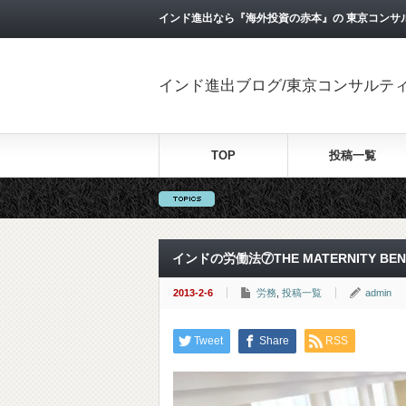
インド進出なら『海外投資の赤本』の 東京コンサ
インド進出ブログ/東京コンサルテ
TOP
投稿一覧
インドの労働法⑦THE MATERNITY BENEFI
2013-2-6
労務
,
投稿一覧
admin
Tweet
Share
RSS