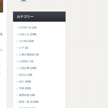
カテゴリー
COVID-19
(10)
も
お知らせ
(148)
その他
(124)
ビザ
(3)
っ
人事評価制度
(4)
人材紹介
(2)
ロ
人気記事
(109)
社
会社法
(33)
会計
(156)
労務
(525)
性
基礎知識
(18)
投稿一覧
(2,109)