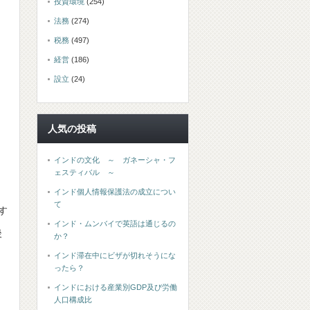
投資環境
(254)
法務
(274)
税務
(497)
経営
(186)
設立
(24)
人気の投稿
インドの文化 ～ ガネーシャ・フ
ェスティバル ～
インド個人情報保護法の成立につい
て
す
インド・ムンバイで英語は通じるの
後
か？
インド滞在中にビザが切れそうにな
ったら？
インドにおける産業別GDP及び労働
人口構成比