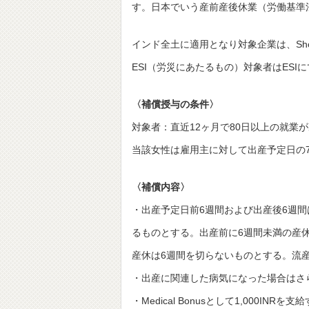
す。日本でいう産前産後休業（労働基準
インド全土に適用となり対象企業は、Shops &
ESI（労災にあたるもの）対象者はESI
〈補償授与の条件〉
対象者：直近12ヶ月で80日以上の就業
当該女性は雇用主に対して出産予定日の
〈補償内容〉
・出産予定日前6週間および出産後6週
るものとする。出産前に6週間未満の産
産休は6週間を切らないものとする。流
・出産に関連した病気になった場合はさ
・Medical Bonusとして1,000INRを支