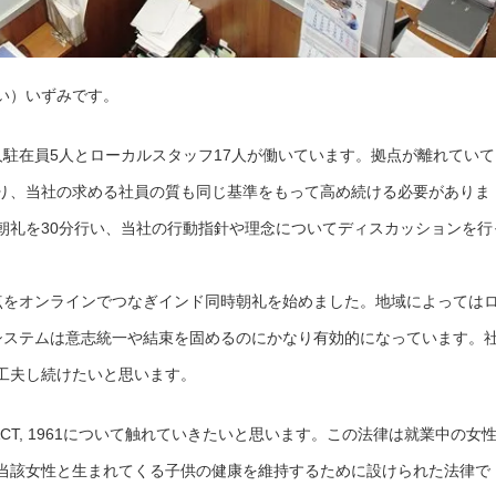
にい）いずみです。
人駐在員5人とローカルスタッフ17人が働いています。拠点が離れていて
り、当社の求める社員の質も同じ基準をもって高め続ける必要がありま
朝礼を30分行い、当社の行動指針や理念についてディスカッションを行
点をオンラインでつなぎインド同時朝礼を始めました。地域によっては
システムは意志統一や結束を固めるのにかなり有効的になっています。
工夫し続けたいと思います。
FIT ACT, 1961について触れていきたいと思います。この法律は就業中の女
当該女性と生まれてくる子供の健康を維持するために設けられた法律で