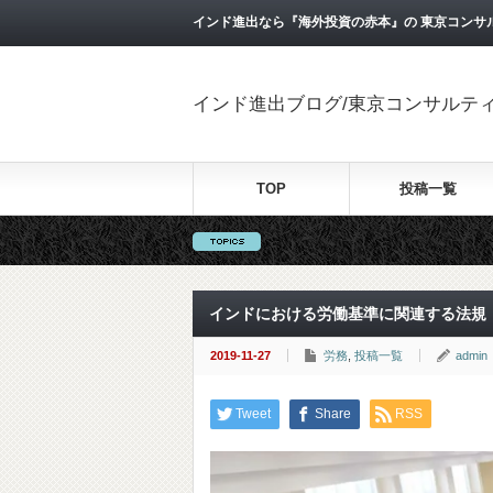
インド進出なら『海外投資の赤本』の 東京コンサ
インド進出ブログ/東京コンサルテ
TOP
投稿一覧
インドにおける労働基準に関連する法規
2019-11-27
労務
,
投稿一覧
admin
Tweet
Share
RSS