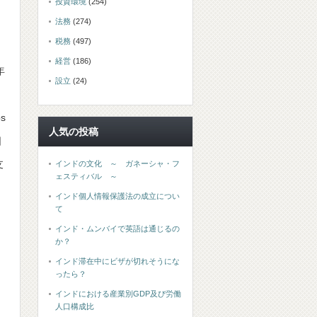
投資環境
(254)
法務
(274)
税務
(497)
経営
(186)
年
設立
(24)
s
人気の投稿
日
支
インドの文化 ～ ガネーシャ・フ
ェスティバル ～
インド個人情報保護法の成立につい
て
インド・ムンバイで英語は通じるの
か？
インド滞在中にビザが切れそうにな
ったら？
インドにおける産業別GDP及び労働
人口構成比