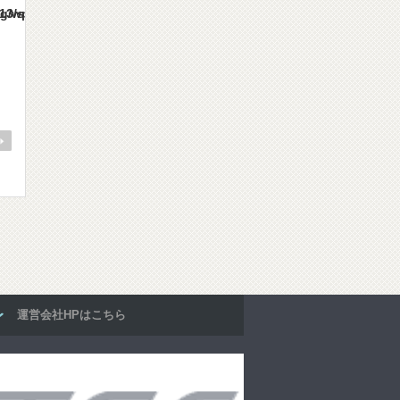
es/gorgeous_tcd013/single.php
運営会社HPはこちら