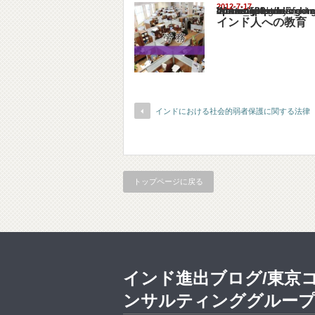
2012-7-17
Warning
: Undefined array key "show_category" in
/home/netst/kuno-cpa.co.jp/public_html/ind
on line
183
インド人への教育
インドにおける社会的弱者保護に関する法律
トップページに戻る
インド進出ブログ/東京
ンサルティンググルー