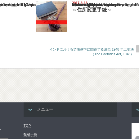
2017-3-13
ia_blog/wp-content/themes/gorgeous_tcd013/single.php
Warning
: Undefined array key "show_category" in
/home/netst/kuno-cpa.co.jp/public_html/india_blog/wp-content/them
on line
183
～住所変更手続～
インドにおける労働基準に関連する法規 1948 年工場法
（The Factories Act, 1948）
メニュー
コ
TOP
プ
投稿一覧