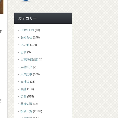
カテゴリー
COVID-19
(10)
場
お知らせ
(148)
その他
(124)
。
ビザ
(3)
人事評価制度
(4)
人材紹介
(2)
人気記事
(109)
会社法
(33)
会計
(156)
労務
(525)
変
基礎知識
(18)
投稿一覧
(2,109)