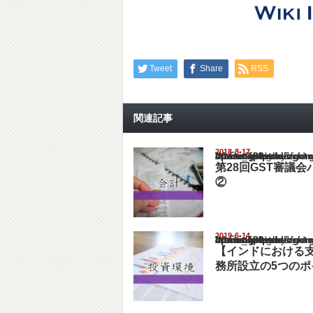
Tweet
Share
RSS
関連記事
2018-8-17
Warning
: Undefined array key "show_category" in
/home/netst/kuno-cpa.co.jp/public_html/ind
on line
183
第28回GST審議
②
2019-6-14
Warning
: Undefined array key "show_category" in
/home/netst/kuno-cpa.co.jp/public_html/ind
on line
183
【インドにおける
務所設立の5つのポ