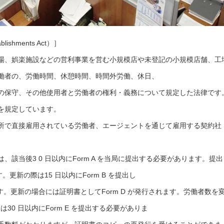
lishments Act）］
場、娯楽施設などの営利事業を営む小規模店や未登記の小規模店舗、工
働者の、労働時間、休憩時間、時間外労働、休日、
の保守、その他使用者と労働者の権利・義務について規定した法律です
を規定しています。
所で直接雇用されている労働者、エージェントを通じて雇用する契約社
該当後3 0 日以内にForm A を当局に提出する必要があります。提出
。更新の際は15 日以内にForm B を提出し
す。更新の場合には証明書としてForm D が発行されます。労働者数を
30 日以内にForm E を提出する必要がありま