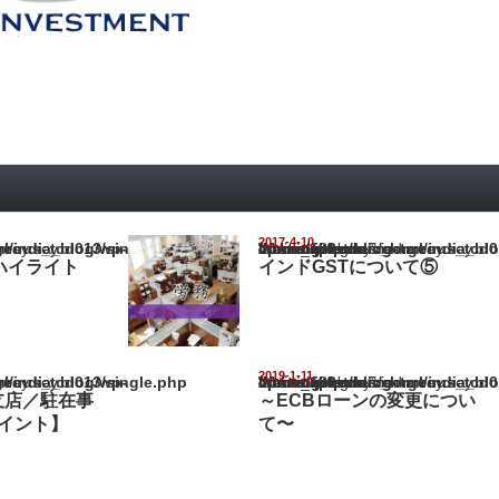
2017-4-10
ia_blog/wp-content/themes/gorgeous_tcd013/single.php
Warning
: Undefined array key "show_category" in
/home/netst/kuno-cpa.co.jp/public_html/india_blog/wp-content/them
on line
183
会ハイライト
インドGSTについて⑤
2019-1-11
ia_blog/wp-content/themes/gorgeous_tcd013/single.php
Warning
: Undefined array key "show_category" in
/home/netst/kuno-cpa.co.jp/public_html/india_blog/wp-content/them
on line
183
支店／駐在事
～ECBローンの変更につい
イント】
て〜