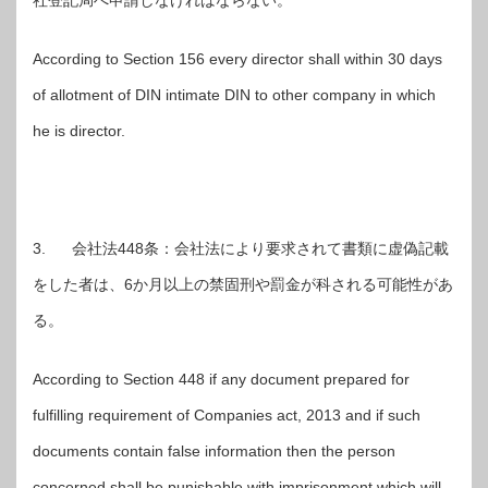
According to Section 156 every director shall within 30 days
of allotment of DIN intimate DIN to other company in which
he is director.
3. 会社法448条：会社法により要求されて書類に虚偽記載
をした者は、6か月以上の禁固刑や罰金が科される可能性があ
る。
According to Section 448 if any document prepared for
fulfilling requirement of Companies act, 2013 and if such
documents contain false information then the person
concerned shall be punishable with imprisonment which will