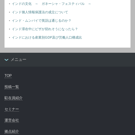
インドの文化 ～ ガネーシャ・フェスティバル ～
インド個人情報保護法の成立について
インド・ムンバイで英語は通じるのか？
インド滞在中にビザが切れそうになったら？
インドにおける産業別GDP及び労働人口構成比
メニュー
TOP
投稿一覧
駐在員紹介
セミナー
運営会社
拠点紹介