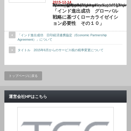
2015-12-14
Warning
: Undefined array key "show_category" in
/home/netst/kuno-cpa.co.jp/public_html/india_blog/wp-content/themes/gorgeous_tcd0
on line
183
「インド進出成功 グローバル
戦略に基づくローカライゼイシ
ョン必要性 その１０」
「インド進出成功 日印経済連携協定（Economic Partnership
Agreement）」について
タイトル 2015年6月からのサービス税の税率変更について
トップページに戻る
運営会社HPはこちら