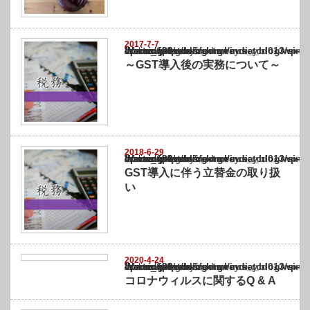
2017-7-7
Warning
: Undefined array key "show_category" in
/home/netst/kuno-cpa.co.jp/public_html/india_blog/wp-content/themes/gorgeous_tcd0
on line
183
～GST導入後の実務について～
2018-6-29
Warning
: Undefined array key "show_category" in
/home/netst/kuno-cpa.co.jp/public_html/india_blog/wp-content/themes/gorgeous_tcd0
on line
183
GST導入に伴う立替金の取り扱
い
2020-4-24
Warning
: Undefined array key "show_category" in
/home/netst/kuno-cpa.co.jp/public_html/india_blog/wp-content/themes/gorgeous_tcd0
on line
183
コロナウィルスに関するQ & A