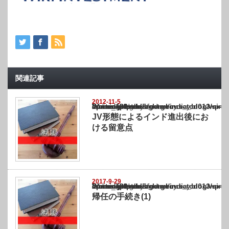
関連記事
2012-11-5
Warning
: Undefined array key "show_category" in
/home/netst/kuno-cpa.co.jp/public_html/india_blog/wp-content/themes/gorgeous_tcd0
on line
183
JV形態によるインド進出後にお
ける留意点
2017-9-29
Warning
: Undefined array key "show_category" in
/home/netst/kuno-cpa.co.jp/public_html/india_blog/wp-content/themes/gorgeous_tcd0
on line
183
帰任の手続き(1)