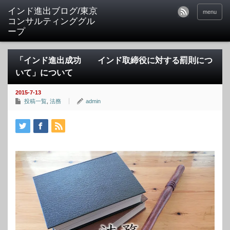
インド進出ブログ/東京
menu
コンサルティンググル
ープ
「インド進出成功 インド取締役に対する罰則につ
いて」について
2015-7-13
投稿一覧
,
法務
admin