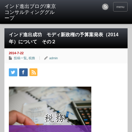
インド進出ブログ/東京
menu
コンサルティンググル
ープ
インド進出成功 モディ新政権の予算案発表（2014
年）について その２
2014-7-22
投稿一覧
,
税務
admin