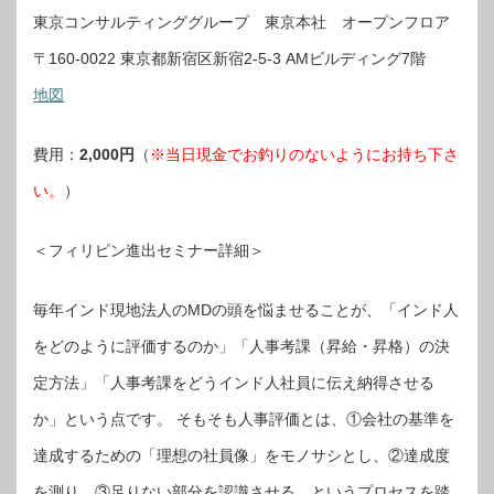
東京コンサルティンググループ 東京本社 オープンフロア
〒160-0022 東京都新宿区新宿2-5-3 AMビルディング7階
地図
費用：
2,000円
（
※当日現金でお釣りのないようにお持ち下さ
い。
）
＜フィリピン進出セミナー詳細＞
毎年インド現地法人のMDの頭を悩ませることが、「インド人
をどのように評価するのか」「人事考課（昇給・昇格）の決
定方法」「人事考課をどうインド人社員に伝え納得させる
か」という点です。 そもそも人事評価とは、①会社の基準を
達成するための「理想の社員像」をモノサシとし、②達成度
を測り、③足りない部分を認識させる、というプロセスを踏