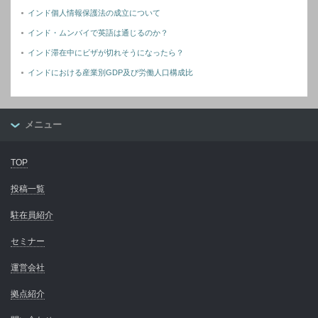
インド個人情報保護法の成立について
インド・ムンバイで英語は通じるのか？
インド滞在中にビザが切れそうになったら？
インドにおける産業別GDP及び労働人口構成比
メニュー
TOP
投稿一覧
駐在員紹介
セミナー
運営会社
拠点紹介