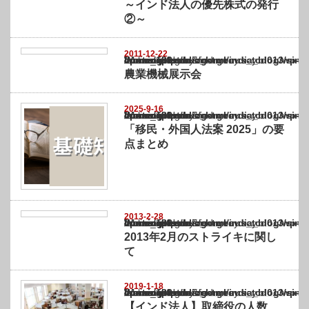
～インド法人の優先株式の発行
②～
2011-12-22
Warning
: Undefined array key "show_category" in
/home/netst/kuno-cpa.co.jp/public_html/india_blog/wp-content/themes/gorgeous_tcd0
on line
183
農業機械展示会
2025-9-16
Warning
: Undefined array key "show_category" in
/home/netst/kuno-cpa.co.jp/public_html/india_blog/wp-content/themes/gorgeous_tcd0
on line
183
「移民・外国人法案 2025」の要
点まとめ
2013-2-28
Warning
: Undefined array key "show_category" in
/home/netst/kuno-cpa.co.jp/public_html/india_blog/wp-content/themes/gorgeous_tcd0
on line
183
2013年2月のストライキに関し
て
2019-1-18
Warning
: Undefined array key "show_category" in
/home/netst/kuno-cpa.co.jp/public_html/india_blog/wp-content/themes/gorgeous_tcd0
on line
183
【インド法人】取締役の人数