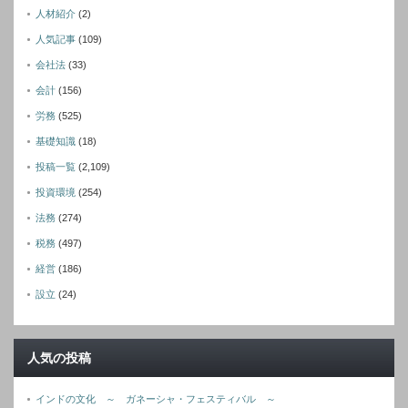
人材紹介
(2)
人気記事
(109)
会社法
(33)
会計
(156)
労務
(525)
基礎知識
(18)
投稿一覧
(2,109)
投資環境
(254)
法務
(274)
税務
(497)
経営
(186)
設立
(24)
人気の投稿
インドの文化 ～ ガネーシャ・フェスティバル ～