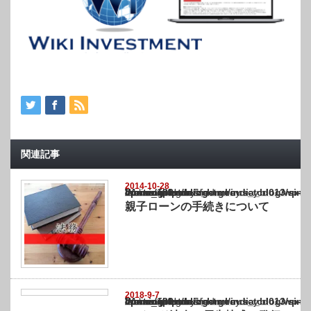
関連記事
2014-10-28
Warning
: Undefined array key "show_category" in
/home/netst/kuno-cpa.co.jp/public_html/india_blog/wp-content/themes/gorgeous_tcd0
on line
183
親子ローンの手続きについて
2018-9-7
Warning
: Undefined array key "show_category" in
/home/netst/kuno-cpa.co.jp/public_html/india_blog/wp-content/themes/gorgeous_tcd0
on line
183