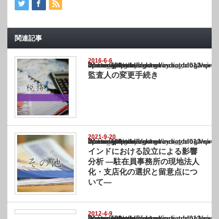
関連記事
2016-6-6
Warning
: Undefined array key "show_category" in
/home/netst/kuno-cpa.co.jp/public_html/india_blog/wp-content/themes/gorgeous_tcd0
on line
183
監査人の変更手続き
2021-9-20
Warning
: Undefined array key "show_category" in
/home/netst/kuno-cpa.co.jp/public_html/india_blog/wp-content/themes/gorgeous_tcd0
on line
183
インドにおける設立による影響
分析 ―駐在員事務所の現地法人
化・支店化の選択と留意点につ
いて―
2012-4-9
Warning
: Undefined array key "show_category" in
/home/netst/kuno-cpa.co.jp/public_html/india_blog/wp-content/themes/gorgeous_tcd0
on line
183