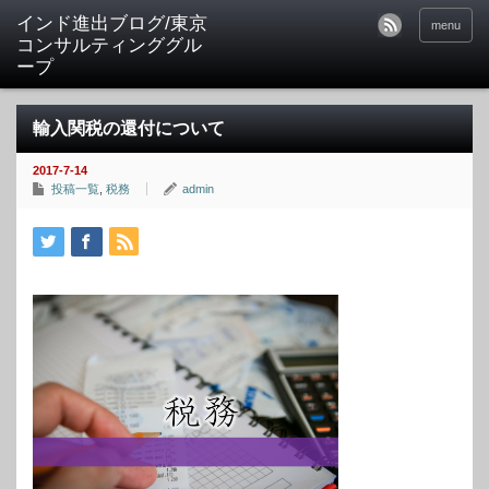
インド進出ブログ/東京
menu
コンサルティンググル
ープ
輸入関税の還付について
2017-7-14
投稿一覧
,
税務
admin