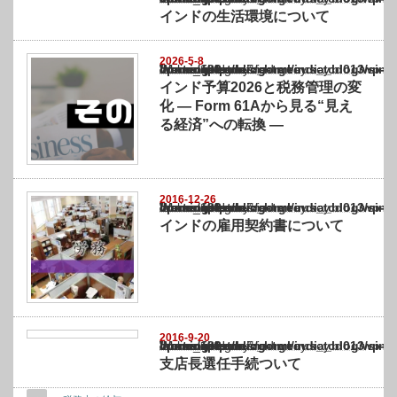
インドの生活環境について
2026-5-8
Warning
: Undefined array key "show_category" in
/home/netst/kuno-cpa.co.jp/public_html/india_blog/wp-content/themes/gorgeous_tcd0
on line
183
インド予算2026と税務管理の変
化 ― Form 61Aから見る“見え
る経済”への転換 ―
2016-12-26
Warning
: Undefined array key "show_category" in
/home/netst/kuno-cpa.co.jp/public_html/india_blog/wp-content/themes/gorgeous_tcd0
on line
183
インドの雇用契約書について
2016-9-20
Warning
: Undefined array key "show_category" in
/home/netst/kuno-cpa.co.jp/public_html/india_blog/wp-content/themes/gorgeous_tcd0
on line
183
支店長選任手続ついて