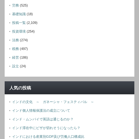
労務
(525)
基礎知識
(18)
投稿一覧
(2,109)
投資環境
(254)
法務
(274)
税務
(497)
経営
(186)
設立
(24)
人気の投稿
インドの文化 ～ ガネーシャ・フェスティバル ～
インド個人情報保護法の成立について
インド・ムンバイで英語は通じるのか？
インド滞在中にビザが切れそうになったら？
インドにおける産業別GDP及び労働人口構成比