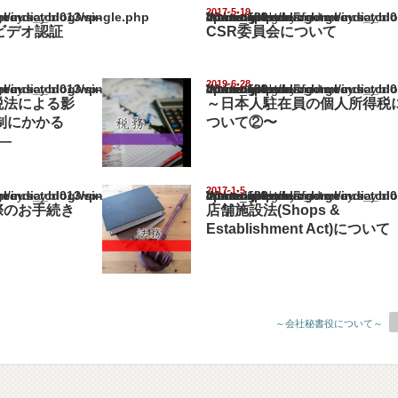
2017-5-19
ia_blog/wp-content/themes/gorgeous_tcd013/single.php
Warning
: Undefined array key "show_category" in
/home/netst/kuno-cpa.co.jp/public_html/india_blog/wp-content/them
on line
183
ビデオ認証
CSR委員会について
2019-6-28
ia_blog/wp-content/themes/gorgeous_tcd013/single.php
Warning
: Undefined array key "show_category" in
/home/netst/kuno-cpa.co.jp/public_html/india_blog/wp-content/them
on line
183
税法による影
～日本人駐在員の個人所得税
制にかかる
ついて②〜
―
2017-1-5
ia_blog/wp-content/themes/gorgeous_tcd013/single.php
Warning
: Undefined array key "show_category" in
/home/netst/kuno-cpa.co.jp/public_html/india_blog/wp-content/them
on line
183
際のお手続き
店舗施設法(Shops &
Establishment Act)について
～会社秘書役について～