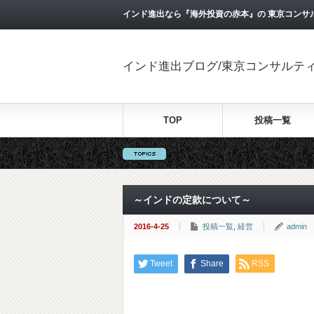
インド進出なら『海外投資の赤本』の 東京コンサ
インド進出ブログ/東京コンサルテ
TOP
投稿一覧
～インドの定款について～
2016-4-25
投稿一覧
,
経営
admin
Tweet
Share
RSS