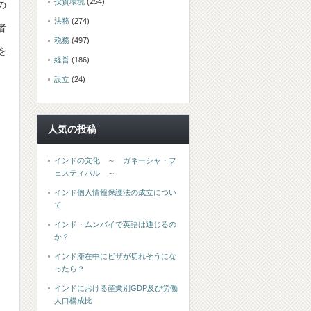
投資環境
(254)
の
法務
(274)
者
税務
(497)
を
経営
(186)
設立
(24)
人気の投稿
インドの文化 ～ ガネーシャ・フ
ェスティバル ～
インド個人情報保護法の成立につい
て
インド・ムンバイで英語は通じるの
か？
インド滞在中にビザが切れそうにな
ったら？
インドにおける産業別GDP及び労働
人口構成比