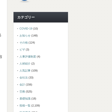
カテゴリー
COVID-19
(10)
処
お知らせ
(148)
その他
(124)
ビザ
(3)
容
人事評価制度
(4)
人材紹介
(2)
人気記事
(109)
会社法
(33)
会計
(156)
労務
(525)
基礎知識
(18)
投稿一覧
(2,109)