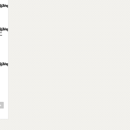
es/gorgeous_tcd013/single.php
es/gorgeous_tcd013/single.php
に
es/gorgeous_tcd013/single.php