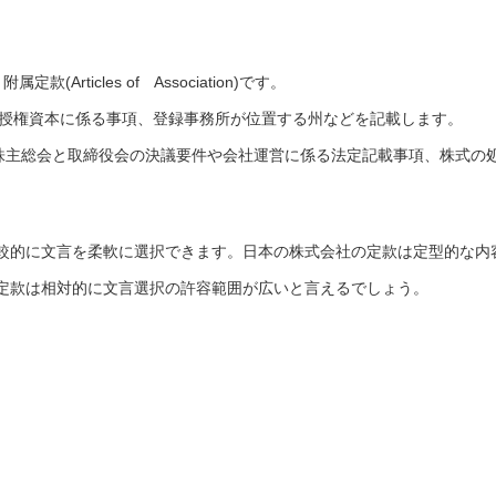
。
と附属定款(Articles of Association)です。
、授権資本に係る事項、登録事務所が位置する州などを記載します。
ciation)には株主総会と取締役会の決議要件や会社運営に係る法定記載事項、株式の
較的に文言を柔軟に選択できます。日本の株式会社の定款は定型的な内
定款は相対的に文言選択の許容範囲が広いと言えるでしょう。