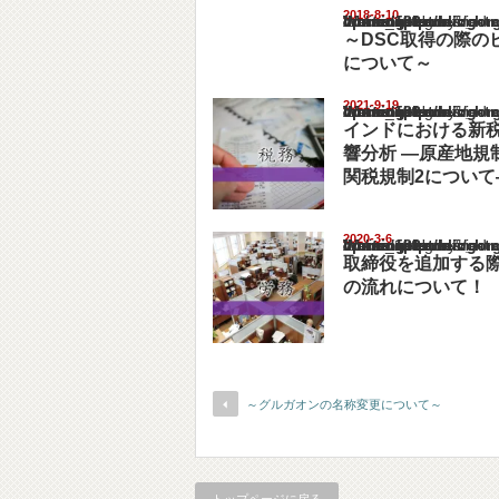
2018-8-10
Warning
: Undefined array key "show_category" in
/home/netst/kuno-cpa.co.jp/public_html/ind
on line
183
～DSC取得の際の
について～
2021-9-19
Warning
: Undefined array key "show_category" in
/home/netst/kuno-cpa.co.jp/public_html/ind
on line
183
インドにおける新
響分析 ―原産地規
関税規制2について
2020-3-6
Warning
: Undefined array key "show_category" in
/home/netst/kuno-cpa.co.jp/public_html/ind
on line
183
取締役を追加する
の流れについて！
～グルガオンの名称変更について～