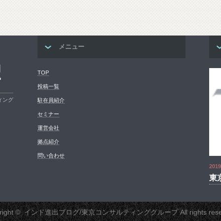
メニュー
コ
TOP
プ
投稿一覧
ィング
駐在員紹介
セミナー
運営会社
拠点紹介
問い合わせ
2019
東
right ©
インド進出ブログ/東京コンサルティンググループ
All rights res