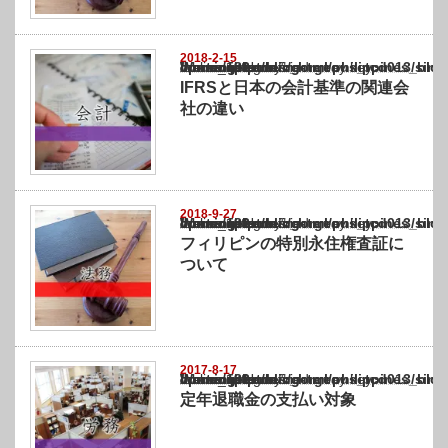
2018-2-15
Warning
: Undefined array key "show_category" in
/home/netst/kuno-cpa.co.jp/public_html/philippines_blog/wp-content/themes/gorgeous_tcd
on line
183
IFRSと日本の会計基準の関連会
社の違い
2018-9-27
Warning
: Undefined array key "show_category" in
/home/netst/kuno-cpa.co.jp/public_html/philippines_blog/wp-content/themes/gorgeous_tcd
on line
183
フィリピンの特別永住権査証に
ついて
2017-8-17
Warning
: Undefined array key "show_category" in
/home/netst/kuno-cpa.co.jp/public_html/philippines_blog/wp-content/themes/gorgeous_tcd
on line
183
定年退職金の支払い対象