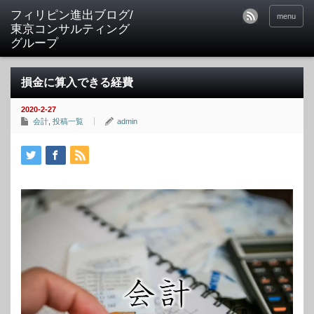
フィリピン進出ブログ/
menu
東京コンサルティング
グループ
損金に算入できる経費
2020-2-27
会計
,
投稿一覧
admin