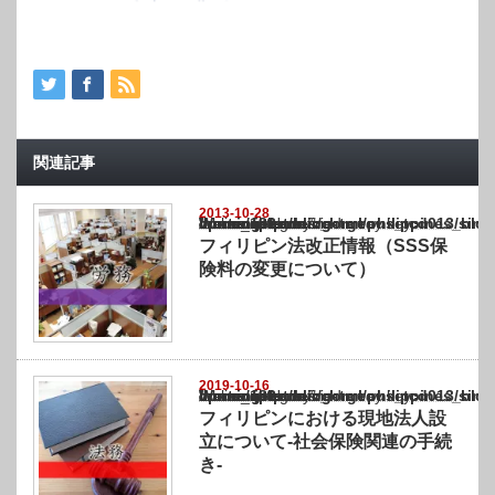
関連記事
2013-10-28
Warning
: Undefined array key "show_category" in
/home/netst/kuno-cpa.co.jp/public_html/philippines_blog/wp-content/themes/gorgeous_tcd
on line
183
フィリピン法改正情報（SSS保
険料の変更について）
2019-10-16
Warning
: Undefined array key "show_category" in
/home/netst/kuno-cpa.co.jp/public_html/philippines_blog/wp-content/themes/gorgeous_tcd
on line
183
フィリピンにおける現地法人設
立について-社会保険関連の手続
き-