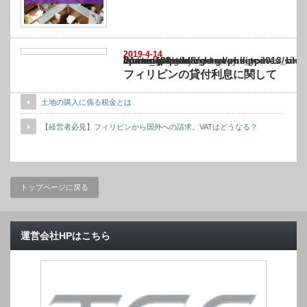
2019-4-14
Warning
: Undefined array key "show_category" in
/home/netst/kuno-cpa.co.jp/public_html/philippines_blog/wp-content/themes/gorgeous_tcd
on line
183
フィリピンの貸付利息に関して
土地の購入に係る税金とは
【経営者必見】フィリピンから国外への請求。VATはどうなる？
トップページに戻る
運営会社HPはこちら