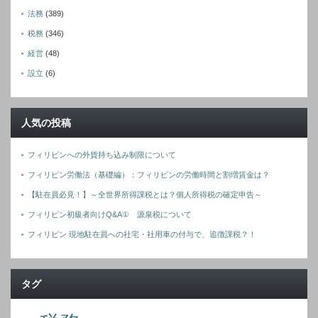
法務
(389)
税務
(346)
経営
(48)
設立
(6)
人気の投稿
フィリピンへの外貨持ち込み制限について
フィリピン労働法（基礎編）：フィリピンの労働時間と割増賃金は？
【駐在員必見！】～全世界所得課税とは？個人所得税の確定申告～
フィリピン初級者向けQ&A① 源泉税について
フィリピン 現地駐在員への社宅・社用車の付与で、追徴課税？！
タグ