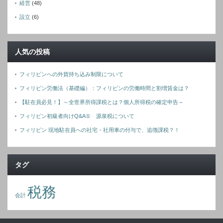
経営
(48)
設立
(6)
人気の投稿
フィリピンへの外貨持ち込み制限について
フィリピン労働法（基礎編）：フィリピンの労働時間と割増賃金は？
【駐在員必見！】～全世界所得課税とは？個人所得税の確定申告～
フィリピン初級者向けQ&A① 源泉税について
フィリピン 現地駐在員への社宅・社用車の付与で、追徴課税？！
タグ
税務
会計