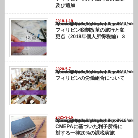
及び追加
2018-1-18
Warning
: Undefined array key "show_category" in
/home/netst/kuno-cpa.co.jp/public_html/philippines_blog/wp-content/themes/gorgeous_tcd
on line
183
フィリピン税制改革の施行と変
更点（2018年個人所得税編）３
2020-5-7
Warning
: Undefined array key "show_category" in
/home/netst/kuno-cpa.co.jp/public_html/philippines_blog/wp-content/themes/gorgeous_tcd
on line
183
フィリピンの労働組合について
2025-9-16
Warning
: Undefined array key "show_category" in
/home/netst/kuno-cpa.co.jp/public_html/philippines_blog/wp-content/themes/gorgeous_tcd
on line
183
CMEPAに基づいた利子所得に
対する一律20%の課税実施