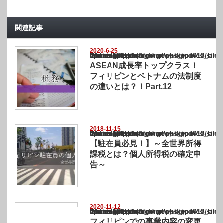
関連記事
2020-6-25
Warning
: Undefined array key "show_category" in
/home/netst/kuno-cpa.co.jp/public_html/philippines_blog/wp-content/themes/gorgeous_tcd
on line
183
ASEAN成長率トップクラス！
フィリピンとベトナムの法制度
の違いとは？！Part.12
2018-11-15
Warning
: Undefined array key "show_category" in
/home/netst/kuno-cpa.co.jp/public_html/philippines_blog/wp-content/themes/gorgeous_tcd
on line
183
【駐在員必見！】～全世界所得
課税とは？個人所得税の確定申
告～
2020-11-12
Warning
: Undefined array key "show_category" in
/home/netst/kuno-cpa.co.jp/public_html/philippines_blog/wp-content/themes/gorgeous_tcd
on line
183
フィリピンでの事業内容の変更