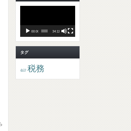
動
画
プ
レ
ー
ヤ
00:00
34:11
ー
タグ
税務
会計
ら