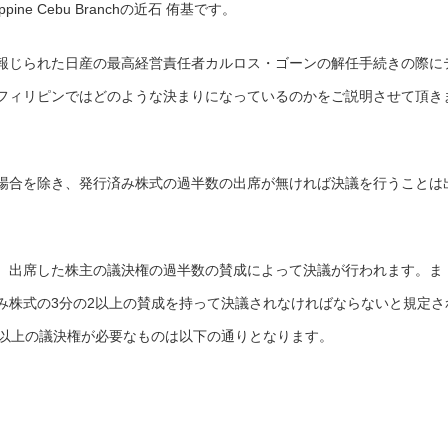
ilippine Cebu Branchの近石 侑基です。
報じられた日産の最高経営責任者カルロス・ゴーンの解任手続きの際に
フィリピンではどのような決まりになっているのかをご説明させて頂き
場合を除き、発行済み株式の過半数の出席が無ければ決議を行うことは
、出席した株主の議決権の過半数の賛成によって決議が行われます。ま
み株式の3分の2以上の賛成を持って決議されなければならないと規定さ
2以上の議決権が必要なものは以下の通りとなります。