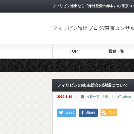
フィリピン進出なら『海外投資の赤本』の 東京コ
フィリピン進出ブログ/東京コンサ
TOP
投稿一覧
フィリピンの株主総会の決議について
2019-1-10
投稿一覧
,
法務
admin
Tweet
Share
RSS