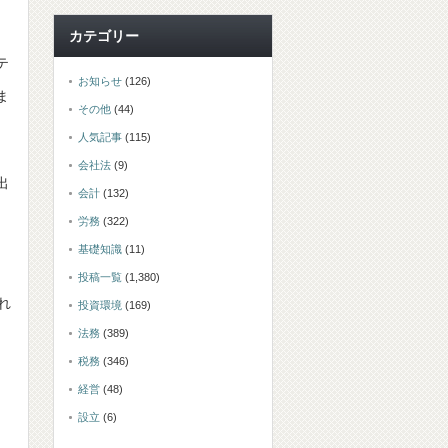
カテゴリー
テ
お知らせ
(126)
ま
その他
(44)
人気記事
(115)
会社法
(9)
出
会計
(132)
労務
(322)
基礎知識
(11)
投稿一覧
(1,380)
れ
投資環境
(169)
法務
(389)
税務
(346)
経営
(48)
設立
(6)