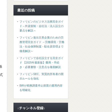
最近の投稿
フィリピンのビジネス法務完全ガイ
ド～外資規制・会社法・法人設立の
要点を解説～
フィリピン進出日系企業のための労
務管理完全ガイド ～労働環境・労働
法・社会保障制度・駐在員管理まで
徹底解説～
フィリピンで会社設立する完全ガイ
ド 【2025年最新版】費用・手続
株
き・必要書類・注意点を徹底解説
フィリピンSEC、実質的所有者の開
式
示ルールを強化
BIRが税務調査停止措置の運用内容
を明確化
↓チャンネル登録↓