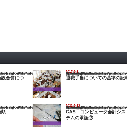
2017-3-2
pines_blog/wp-content/themes/gorgeous_tcd013/single.php
Warning
: Undefined array key "show_category" in
/home/netst/kuno-cpa.co.jp/public_html/philippines_blog/wp-content/the
on line
183
新設合併につ
退職手当についての基準の記
2021-6-23
pines_blog/wp-content/themes/gorgeous_tcd013/single.php
Warning
: Undefined array key "show_category" in
/home/netst/kuno-cpa.co.jp/public_html/philippines_blog/wp-content/the
on line
183
種類
CAS－コンピュータ会計シス
テムの承認②