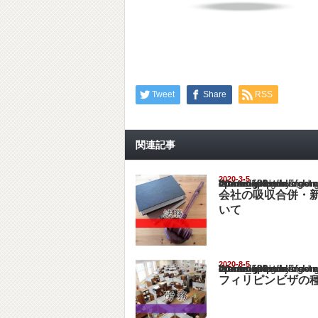
Tweet
Share
RSS
関連記事
2020-3-5
Warning
: Undefined array key "show_category" in
/home/netst/kuno-cpa.co.jp/public_html/philip
on line
183
会社の吸収合併・
いて
2020-8-5
Warning
: Undefined array key "show_category" in
/home/netst/kuno-cpa.co.jp/public_html/philip
on line
183
フィリピンビザの