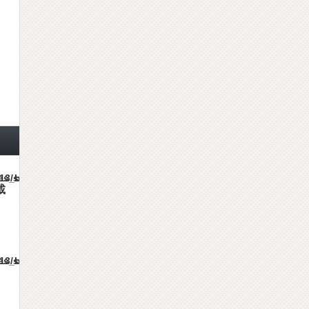
mes/gorgeous_tcd013/single.php
載
mes/gorgeous_tcd013/single.php