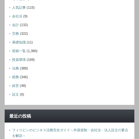
人気記事
(115)
会社法
(9)
会計
(132)
労務
(322)
基礎知識
(11)
投稿一覧
(1,380)
投資環境
(169)
法務
(389)
税務
(346)
経営
(48)
設立
(6)
最近の投稿
フィリピンのビジネス法務完全ガイド～外資規制・会社法・法人設立の要点
を解説～