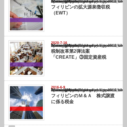
Warning
: Undefined array key "show_category" in
/home/netst/kuno-cpa.co.jp/public_html/philippines_blog/wp-content/themes/gorgeous_tcd
on line
183
フィリピンの拡大源泉徴収税
（EWT）
2020-7-16
Warning
: Undefined array key "show_category" in
/home/netst/kuno-cpa.co.jp/public_html/philippines_blog/wp-content/themes/gorgeous_tcd
on line
183
税制改革第2弾法案
「CREATE」③固定資産税
2016-6-9
Warning
: Undefined array key "show_category" in
/home/netst/kuno-cpa.co.jp/public_html/philippines_blog/wp-content/themes/gorgeous_tcd
on line
183
フィリピンのＭ＆Ａ 株式譲渡
に係る税金