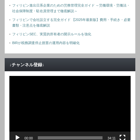
フィリピン進出日系企業のための労務管理完全ガイド ～労働環境・労働法・
社会保障制度・駐在員管理まで徹底解説～
フィリピンで会社設立する完全ガイド 【2025年最新版】費用・手続き・必要
書類・注意点を徹底解説
フィリピンSEC、実質的所有者の開示ルールを強化
BIRが税務調査停止措置の運用内容を明確化
↓チャンネル登録↓
動
画
プ
レ
ー
ヤ
ー
00:00
34:11