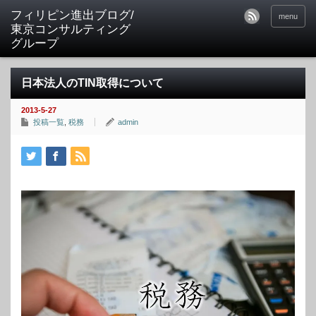
フィリピン進出ブログ/
menu
東京コンサルティング
グループ
日本法人のTIN取得について
2013-5-27
投稿一覧
,
税務
admin