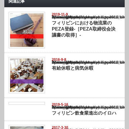
関連記事
2019-11-9
Warning
: Undefined array key "show_category" in
/home/netst/kuno-cpa.co.jp/public_html/philippines_blog/wp-content/themes/gorgeous_tcd
on line
183
フィリピンにおける物流業の
PEZA登録-［PEZA取締役会決
議書の取得］-
2016-9-8
Warning
: Undefined array key "show_category" in
/home/netst/kuno-cpa.co.jp/public_html/philippines_blog/wp-content/themes/gorgeous_tcd
on line
183
有給休暇と病気休暇
2019-5-16
Warning
: Undefined array key "show_category" in
/home/netst/kuno-cpa.co.jp/public_html/philippines_blog/wp-content/themes/gorgeous_tcd
on line
183
フィリピン飲食業進出のイロハ
2017-3-30