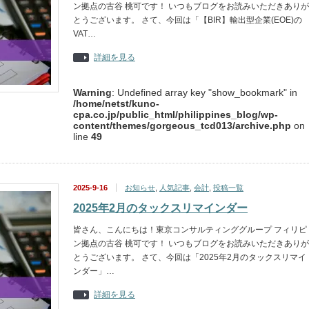
ン拠点の古谷 桃可です！ いつもブログをお読みいただきありが
とうございます。 さて、今回は「【BIR】輸出型企業(EOE)の
VAT…
詳細を見る
Warning
: Undefined array key "show_bookmark" in
/home/netst/kuno-
cpa.co.jp/public_html/philippines_blog/wp-
content/themes/gorgeous_tcd013/archive.php
on
line
49
2025-9-16
お知らせ
,
人気記事
,
会計
,
投稿一覧
2025年2月のタックスリマインダー
皆さん、こんにちは！東京コンサルティンググループ フィリピ
ン拠点の古谷 桃可です！ いつもブログをお読みいただきありが
とうございます。 さて、今回は「2025年2月のタックスリマイ
ンダー」…
詳細を見る