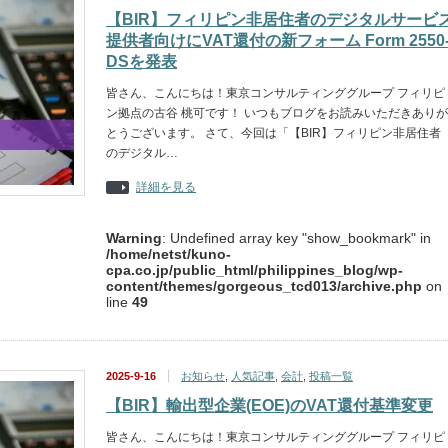
【BIR】フィリピン非居住者のデジタルサービ
提供者向けにVAT還付の新フォーム Form 2550
DSを発表
皆さん、こんにちは！東京コンサルティンググループ フィリピ
ン拠点の古谷 桃可です！ いつもブログをお読みいただきありが
とうございます。 さて、今回は「【BIR】フィリピン非居住者
のデジタル…
詳細を見る
Warning
: Undefined array key "show_bookmark" in
/home/netst/kuno-
cpa.co.jp/public_html/philippines_blog/wp-
content/themes/gorgeous_tcd013/archive.php
on
line
49
2025-9-16
お知らせ
,
人気記事
,
会計
,
投稿一覧
【BIR】輸出型企業(EOE)のVAT還付基準変更
皆さん、こんにちは！東京コンサルティンググループ フィリピ