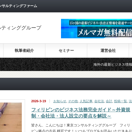
ンサルティングファーム
ルティンググループ
執筆者紹介
セミナー
運営会社
海外の最新ビジネス情報を集めた情報サイト【W
2026-3-19
お知らせ
,
その他
,
人気記事
,
会社法
,
会計
,
投稿一覧
,
法
フィリピンのビジネス法務完全ガイド～外資規
制・会社法・法人設立の要点を解説～
皆さん、こんにちは！東京コンサルティンググループ フィリ
ピン拠点の古谷 桃可です！ いつもブログをお読みいただきあり