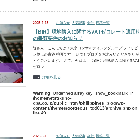
2025-9-16
お知らせ
,
人気記事
,
会計
,
投稿一覧
【BIR】現地購入に関するVATゼロレート適用
の書類要件のお知らせ
皆さん、こんにちは！東京コンサルティンググループ フィリピ
ン拠点の古谷 桃可です！ いつもブログをお読みいただきありが
とうございます。 さて、今回は「【BIR】現地購入に関するVA
ゼロレ…
詳細を見る
Warning
: Undefined array key "show_bookmark" in
/home/netst/kuno-
cpa.co.jp/public_html/philippines_blog/wp-
content/themes/gorgeous_tcd013/archive.php
on
line
49
2025-9-16
お知らせ
,
人気記事
,
会計
,
投稿一覧