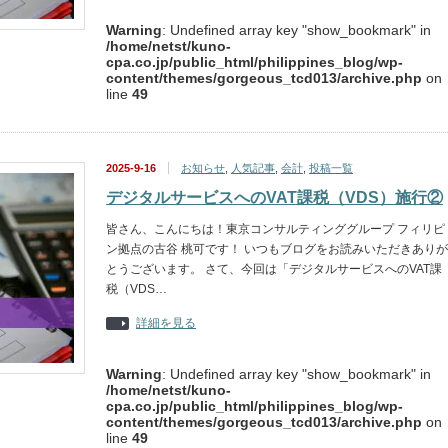
Warning
: Undefined array key "show_bookmark" in
/home/netst/kuno-
cpa.co.jp/public_html/philippines_blog/wp-
content/themes/gorgeous_tcd013/archive.php
on
line
49
2025-9-16
お知らせ
,
人気記事
,
会計
,
投稿一覧
デジタルサービスへのVAT課税（VDS）施行②
皆さん、こんにちは！東京コンサルティンググループ フィリピ
ン拠点の古谷 桃可です！ いつもブログをお読みいただきありが
とうございます。 さて、今回は「デジタルサービスへのVAT課
税（VDS…
詳細を見る
Warning
: Undefined array key "show_bookmark" in
/home/netst/kuno-
cpa.co.jp/public_html/philippines_blog/wp-
content/themes/gorgeous_tcd013/archive.php
on
line
49