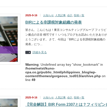
2025-9-16
お知らせ
,
人気記事
,
会計
,
投稿一覧
BIRによる非課税対象組織の発表
皆さん、こんにちは！東京コンサルティンググループ フィリピ
ン拠点の古谷 桃可です！ いつもブログをお読みいただきありが
とうございます。 さて、今回は「BIRによる非課税対象組織の
発表」につ…
詳細を見る
Warning
: Undefined array key "show_bookmark" in
/home/netst/kuno-
cpa.co.jp/public_html/philippines_blog/wp-
content/themes/gorgeous_tcd013/archive.php
on
line
49
2025-9-16
お知らせ
,
人気記事
,
会計
,
投稿一覧
【完全解説】BIR Form 2307とは？フィリピン