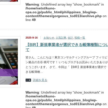
Warning
: Undefined array key "show_bookmark" in
/home/netst/kuno-
cpa.co.jp/public_html/philippines_blog/wp-
content/themes/gorgeous_tcd013/archive.php
on
line
49
2025-9-16
お知らせ
,
人気記事
,
会計
,
投稿一覧
【BIR】新規事業者が選択できる帳簿種類につ
て
皆さん、こんにちは！東京コンサルティンググループ フィリピ
ン拠点の古谷 桃可です！ いつもブログをお読みいただきありが
とうございます。 さて、今回は「【BIR】新規事業者が選択で
きる帳簿種…
詳細を見る
Warning
: Undefined array key "show_bookmark" in
/home/netst/kuno-
cpa.co.jp/public_html/philippines_blog/wp-
content/themes/gorgeous_tcd013/archive.php
on
line
49