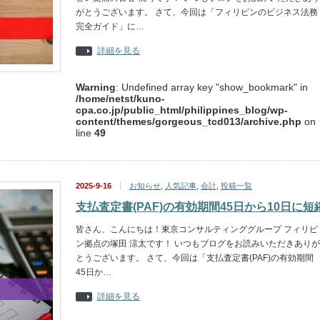
がとうございます。 さて、今回は「フィリピンのビジネス法務
完全ガイド」に…
詳細を見る
Warning
: Undefined array key "show_bookmark" in
/home/netst/kuno-
cpa.co.jp/public_html/philippines_blog/wp-
content/themes/gorgeous_tcd013/archive.php
on
line
49
2025-9-16
お知らせ
,
人気記事
,
会計
,
投稿一覧
支払査定書(PAF)の有効期間45日から10日に短
皆さん、こんにちは！東京コンサルティンググループ フィリピ
ン拠点の塚田 涼太です！ いつもブログをお読みいただきありが
とうございます。 さて、今回は「支払査定書(PAF)の有効期間
45日か…
詳細を見る