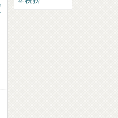
会計
ス
-