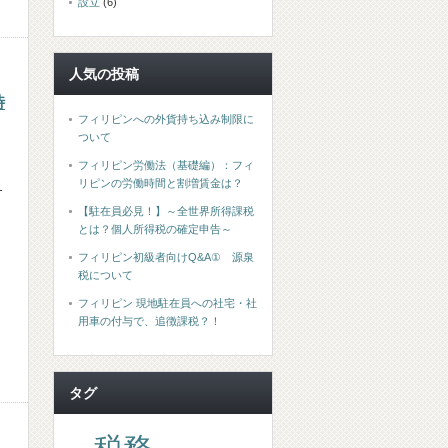
設立
(6)
人気の投稿
時
フィリピンへの外貨持ち込み制限に
ついて
フィリピン労働法（基礎編）：フィ
リピンの労働時間と割増賃金は？
T
【駐在員必見！】～全世界所得課税
とは？個人所得税の確定申告～
フィリピン初級者向けQ&A① 源泉
税について
フィリピン 現地駐在員への社宅・社
用車の付与で、追徴課税？！
タグ
税務