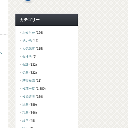
カテゴリー
お知らせ
(126)
その他
(44)
人気記事
(115)
い
会社法
(9)
会計
(132)
労務
(322)
基礎知識
(11)
投稿一覧
(1,380)
投資環境
(169)
法務
(389)
税務
(346)
経営
(48)